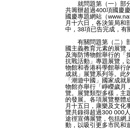
就問題第（一）部分
共籌辦超過400項國慶
國慶專題網站（
www.nat
月十六日，各決策局和
中，38項已告完成，有
有關問題第（二）部
國主義教育元素的展覽
及海防博物館舉行的「
抗戰活動」專題展覽，
物館和香港科學館舉行
成就」展覽系列等。此
「潮遊中國」國家成就
物館亦舉行「崢嶸歲月
覽。展覽類型多樣，主
的發展。各項展覽整體
月十五日，康樂及文化
覽共錄得超過300 00
途徑宣傳展覽，包括網
動，以吸引更多市民和