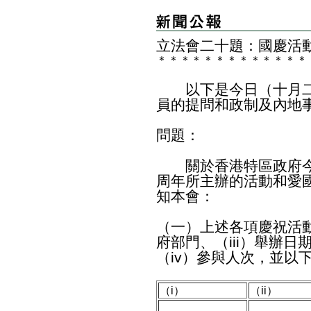
立法會二十題：國慶活
＊
＊
＊
＊
＊
＊
＊
＊
＊
＊
＊
＊
＊
以下是今日（十月二
員的提問和政制及內地
問題：
關於香港特區政府今年
周年所主辦的活動和愛
知本會：
（一）上述各項慶祝活動
府部門、（iii）舉辦
（iv）參與人次，並以
（i）
（ii）