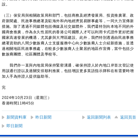
設。
（三）保安局與相關政策局和部門，包括商務及經濟發展局、投資推廣署、政
府新聞處、民政事務總署及駐海外和內地經濟貿易辦事處等，一同大力宣傳新
措施。除了透過不同媒體包括傳媒及社交媒體外，我們還特別向本地不同的外
國商會推廣，作為永久性居民的香港公司國際人才可以利用卡式證件更好把握
國家高速發展的機遇，尤其參與大灣區建設。此外，我們特別透過由民政事務
總署資助的八間少數族裔人士支援服務中心向少數族裔人士介紹新措施，並透
過相關地區民政事務處，在較多少數族裔人士聚居的地區作宣傳，當中包括少
數族裔團體、社區團體及學校等。
我們亦一直與內地當局保持緊密溝通，確保持證人於內地口岸首次登記使
用該通行證以及過關安排順利推展，包括增設更多英語指示牌和在有需要時增
加人手為持證人提供協助等。
完
2024年10月23日（星期三）
香港時間11時45分
新聞資料庫
昨日新聞
返回新聞列表
返回頁首
即日新聞