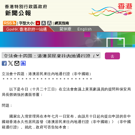
|
字型大小:
|
網頁指南
立法會十四題：港澳居民來往內地通行證（非中國籍）
＊
＊
＊
＊
＊
＊
＊
＊
＊
＊
＊
＊
＊
＊
＊
＊
＊
＊
＊
＊
＊
＊
＊
＊
以下是今日（十月二十三日）在立法會會議上黃英豪議員的提問和保安局
局長鄧炳強的書面答覆：
問題：
國家出入境管理局在本年七月一日宣布，由該月十日起向提出申請的非中
國籍香港永久性居民簽發《港澳居民來往內地通行證（非中國籍）》（非中國
籍通行證）。就此，政府可否告知本會：