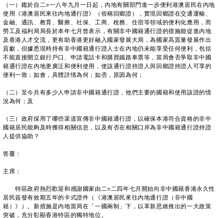
（一）鑑於自二○一八年九月一日起，內地有關部門進一步便利港澳居民在內地
使用《港澳居民來往內地通行證》（俗稱回鄉證），實現回鄉證在交通運輸、
金融、通訊、教育、醫療、社保、工商、稅務、住宿等領域的便利化應用，而
勞工及福利局局長於本年七月曾表示，有關非中國籍通行證的措施能促進內地
及香港人才交流，更有助香港更好融入國家發展大局，為國家高質量發展作出
貢獻，但據悉現時持有非中國籍通行證人士在內地仍未能享受任何便利，包括
不能直接開立銀行戶口、申請電話卡和購買鐵路車票等，當局會否爭取非中國
籍通行證在內地更廣泛和便利使用，使該通行證持證人與回鄉證持證人可享的
便利一致；如會，具體詳情為何；如否，原因為何；
（二）至今共有多少人申請非中國籍通行證，他們主要的國籍和使用該證的情
況為何；及
（三）政府採用了哪些渠道宣傳非中國籍通行證，以確保本港符合資格的非中
國籍居民能夠及時獲得相關信息，以及有否在相關口岸為非中國籍通行證持證
人提供協助？
答覆：
主席：
特區政府熱烈歡迎和感謝國家由二○二四年七月開始向非中國籍香港永久性
居民簽發有效期五年的卡式證件（《港澳居民來往內地通行證（非中國
籍）》）。新措施是內地當局在「一國兩制」下，以革新思維推出的一大政策
突破，充分彰顯香港特區的獨特地位。