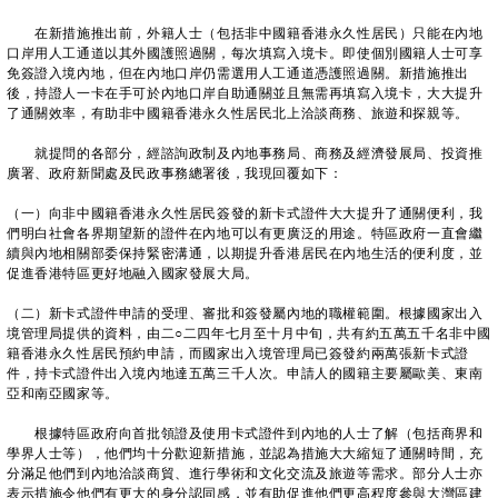
在新措施推出前，外籍人士（包括非中國籍香港永久性居民）只能在內地
口岸用人工通道以其外國護照過關，每次填寫入境卡。即使個別國籍人士可享
免簽證入境內地，但在內地口岸仍需選用人工通道憑護照過關。新措施推出
後，持證人一卡在手可於內地口岸自助通關並且無需再填寫入境卡，大大提升
了通關效率，有助非中國籍香港永久性居民北上洽談商務、旅遊和探親等。
就提問的各部分，經諮詢政制及內地事務局、商務及經濟發展局、投資推
廣署、政府新聞處及民政事務總署後，我現回覆如下：
（一）向非中國籍香港永久性居民簽發的新卡式證件大大提升了通關便利，我
們明白社會各界期望新的證件在內地可以有更廣泛的用途。特區政府一直會繼
續與內地相關部委保持緊密溝通，以期提升香港居民在內地生活的便利度，並
促進香港特區更好地融入國家發展大局。
（二）新卡式證件申請的受理、審批和簽發屬內地的職權範圍。根據國家出入
境管理局提供的資料，由二○二四年七月至十月中旬，共有約五萬五千名非中國
籍香港永久性居民預約申請，而國家出入境管理局已簽發約兩萬張新卡式證
件，持卡式證件出入境內地達五萬三千人次。申請人的國籍主要屬歐美、東南
亞和南亞國家等。
根據特區政府向首批領證及使用卡式證件到內地的人士了解（包括商界和
學界人士等），他們均十分歡迎新措施，並認為措施大大縮短了通關時間，充
分滿足他們到內地洽談商貿、進行學術和文化交流及旅遊等需求。部分人士亦
表示措施令他們有更大的身分認同感，並有助促進他們更高程度參與大灣區建