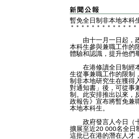
暫免全日制非本地本科
＊
＊
＊
＊
＊
＊
＊
＊
＊
＊
＊
＊
＊
由十一月一日起，政
本科生參與兼職工作的
體驗和認識，提升他們
在港修讀全日制經本
生從事兼職工作的限制
制非本地研究生在獲得
對通知書」後，可從事
制。此安排推出以來，反
政報告》宣布將暫免兼
本地本科生。
政府發言人今日（十
擴展至近20 000名
這批已在港的潛在人才