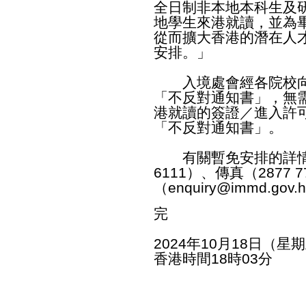
全日制非本地本科生及
地學生來港就讀，並為
從而擴大香港的潛在人
安排。」
入境處會經各院校向
「不反對通知書」，無
港就讀的簽證／進入許
「不反對通知書」。
有關暫免安排的詳情，
6111）、傳真（2877 
（
enquiry@immd.gov.h
完
2024年10月18日（星
香港時間18時03分