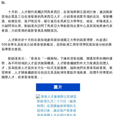
驗。
十月初，人才辦代表團訪問馬來西亞，在當地舉辦主題研討會，邀請兩家
當地企業及三位在港發展的馬來西亞人才，介紹香港就業市場的近況、發展機
遇、稅務安排、落戶情況等，吸引逾百名馬來亞大學學生、校友、求職者及人
力顧問等出席。劉鎮漢亦訪問了馬來亞大學創新與企業中心及與當地商會代表
會面，介紹香港的最新發展及相關資訊。
人才辦亦於十月初在新加坡參與新加坡國立大學的就業博覽，向超過1
500名學生及校友介紹香港發展概況，並與歐洲工商管理學院新加坡分校的應
屆畢業生會面。
劉鎮漢表示：「香港在『一國兩制』下擁有背靠祖國、聯通世界的獨特優
勢，為不同領域的人才提供無限機遇。人才辦會繼續對外大力推廣及招攬人
才，並為抵港人才提供全方位一站式支援服務，協助他們在香港長線發展。展
望將來，人才辦會繼續前往包括北美及歐洲等重點市場推廣，招攬不同專業的
國際人才，前來香港發展。」
圖片