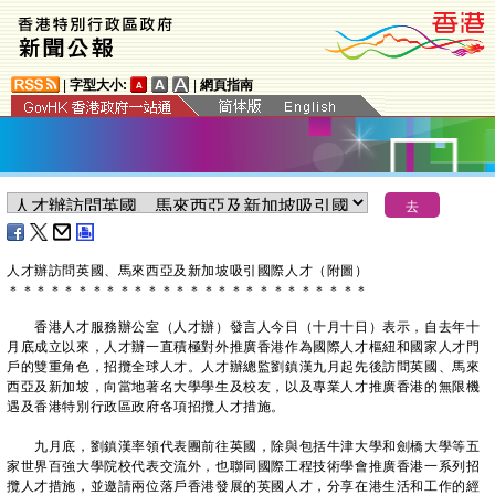
|
字型大小:
|
網頁指南
人才辦訪問英國、馬來西亞及新加坡吸引國際人才（附圖）
＊
＊
＊
＊
＊
＊
＊
＊
＊
＊
＊
＊
＊
＊
＊
＊
＊
＊
＊
＊
＊
＊
＊
＊
＊
＊
香港人才服務辦公室（人才辦）發言人今日（十月十日）表示，自去年十
月底成立以來，人才辦一直積極對外推廣香港作為國際人才樞紐和國家人才門
戶的雙重角色，招攬全球人才。人才辦總監劉鎮漢九月起先後訪問英國、馬來
西亞及新加坡，向當地著名大學學生及校友，以及專業人才推廣香港的無限機
遇及香港特別行政區政府各項招攬人才措施。
九月底，劉鎮漢率領代表團前往英國，除與包括牛津大學和劍橋大學等五
家世界百強大學院校代表交流外，也聯同國際工程技術學會推廣香港一系列招
攬人才措施，並邀請兩位落戶香港發展的英國人才，分享在港生活和工作的經