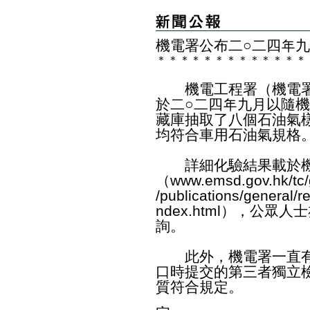
機電署公布二○二四年
＊
＊
＊
＊
＊
＊
＊
＊
＊
＊
＊
＊
＊
機電工程署（機電署
於二○二四年九月以隨
藏庫抽取了八個石油氣
均符合車用石油氣規格
詳細化驗結果載於機
（
www.emsd.gov.hk/tc/
/publications/general/
ndex.html
），公眾人士亦
詢。
此外，機電署一直有
口時提交的第三者獨立
質符合規定。