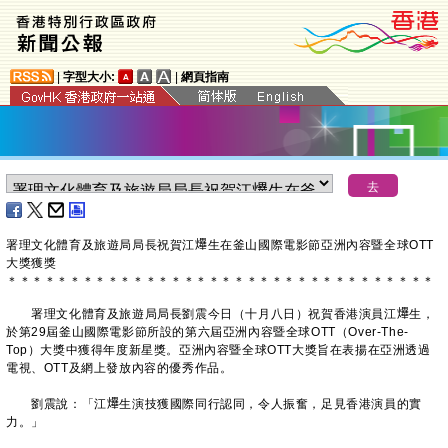
|
字型大小:
|
網頁指南
署理文化體育及旅遊局局長祝賀江𤒹生在釜山國際電影節亞洲內容暨全球OTT
大獎獲獎
＊
＊
＊
＊
＊
＊
＊
＊
＊
＊
＊
＊
＊
＊
＊
＊
＊
＊
＊
＊
＊
＊
＊
＊
＊
＊
＊
＊
＊
＊
＊
＊
＊
＊
署理文化體育及旅遊局局長劉震今日（十月八日）祝賀香港演員江𤒹生，
於第29屆釜山國際電影節所設的第六屆亞洲內容暨全球OTT（Over-The-
Top）大獎中獲得年度新星獎。亞洲內容暨全球OTT大獎旨在表揚在亞洲透過
電視、OTT及網上發放內容的優秀作品。
劉震說：「江𤒹生演技獲國際同行認同，令人振奮，足見香港演員的實
力。」