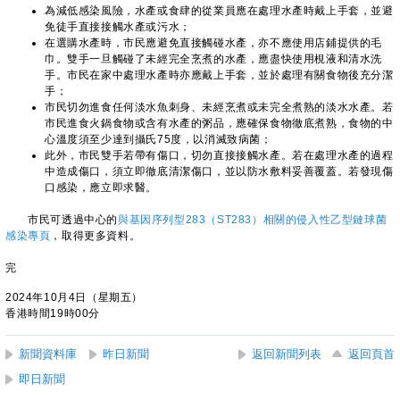
為減低感染風險，水產或食肆的從業員應在處理水產時戴上手套，並避
免徒手直接接觸水產或污水；
在選購水產時，市民應避免直接觸碰水產，亦不應使用店鋪提供的毛
巾。雙手一旦觸碰了未經完全烹煮的水產，應盡快使用梘液和清水洗
手。市民在家中處理水產時亦應戴上手套，並於處理有關食物後充分潔
手；
市民切勿進食任何淡水魚刺身、未經烹煮或未完全煮熟的淡水水產。若
市民進食火鍋食物或含有水產的粥品，應確保食物徹底煮熟，食物的中
心溫度須至少達到攝氏75度，以消滅致病菌；
此外，市民雙手若帶有傷口，切勿直接接觸水產。若在處理水產的過程
中造成傷口，須立即徹底清潔傷口，並以防水敷料妥善覆蓋。若發現傷
口感染，應立即求醫。
市民可透過中心的
與基因序列型283（ST283）相關的侵入性乙型鏈球菌
感染專頁
，取得更多資料。
完
2024年10月4日（星期五）
香港時間19時00分
新聞資料庫
昨日新聞
返回新聞列表
返回頁首
即日新聞