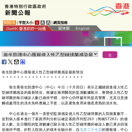
|
字型大小:
|
網頁指南
衞生防護中心匯報侵入性乙型鏈球菌感染最新情況
＊
＊
＊
＊
＊
＊
＊
＊
＊
＊
＊
＊
＊
＊
＊
＊
＊
＊
＊
＊
＊
＊
衞生署衞生防護中心（中心）今日（十月四日）表示正繼續跟進侵入性乙
型鏈球菌感染的最新情況。根據近兩周醫院的監測數據顯示，整體侵入性乙型
鏈球菌的每日確診人數已維持平穩，但中心仍呼籲市民提高警覺，尤其注意接
觸或處理生的淡水魚時應戴上手套，以及避免食用未徹底煮熟的淡水魚。
中心在過去一個月一直密切監測感染侵入性乙型鏈球菌的入院個案數字，
並對病人樣本進行了基因序列分析以確定基因序列型283（簡稱ST283）的感
染人數。近日醫院的監測數據已顯示侵入性乙型鏈球菌的確診人數已逐步回落
並維持平穩。針對入院病人的樣本化驗分析，自
九月二十七日
的匯報後，中心