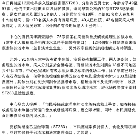
今日再確認12宗較早前入院的個䅁屬ST283，分別為五男七女，年齡介乎49至
97歲，他們主要出現敗血症及關節膿腫。連同早前公布的79宗ST283感染個
案，是次群組涉及累計91名病人，分別居於全港18區，全部91名病人在九月
中旬前發病，當中70名病人本身有長期病患。40人已出院，43名留院病人情
況穩定，四人情況嚴重，另外四名有長期病患人士已去世。
中心的流行病學調查顯示，75宗個案在病發前曾接觸或處理生的淡水魚
（當中七人報稱處理生的淡水魚時手部帶有傷口）、12宗個案不排除進食未徹
底煮熟的淡水魚（並非淡水魚魚生），另外四宗個案的詳細接觸史有待調查。
此外，91名病人當中沒有從事魚販、漁業養殖相關工作，兩人為廚師，曾
處理生的淡水魚。病人分別居於全港各區，而相關淡水魚則購自18個不同地區
共47個街市。中心已完成所有淡水魚及環境樣本的化驗工作，除了早前已經公
布在石湖墟街市一個零售魚檔採集的共五個淡水魚及環境樣本對ST283呈陽性
反應外，其餘分別在長沙灣副食品批發市場、楊屋道街市及北河街街市，以及
三個位於元朗的本地漁場採集共68個淡水魚及環境樣本，經化驗後證實全部對
ST283呈陰性反應。
中心發言人提醒：「市民接觸或處理生的淡水魚時應戴上手套，如在接觸
或處理淡水魚後出現傷口發炎或發燒等病徵，應立即求醫。同時，市民應避免
食用未徹底煮熟的淡水魚。」
要預防感染乙型鏈球菌（ST283），市民應經常保持個人、食物及環境衞
生，並經常保持手部清潔和適當處理傷口，尤其是：