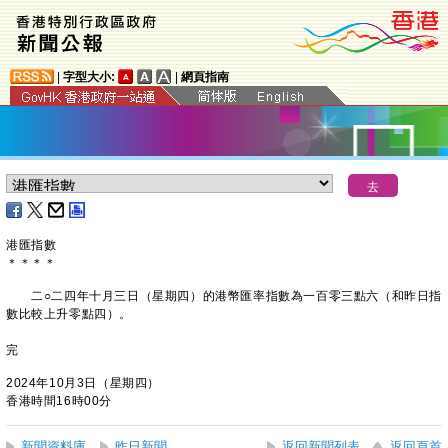
|
字型大小:
|
網頁指南
港匯指數
＊
＊
＊
＊
二○二四年十月三日（星期四）的港幣匯率指數為一百零三點六（和昨日指
數比較上升零點四）。
完
2024年10月3日（星期四）
香港時間16時00分
新聞資料庫
昨日新聞
返回新聞列表
返回頁首