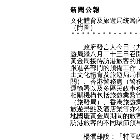
文化體育及旅遊局統籌
（附圖）
＊
＊
＊
＊
＊
＊
＊
＊
＊
＊
＊
＊
＊
政府發言人今日（九
遊局繼八月二十三日召
黃金周接待訪港旅客的
跟進各部門的預備工作
由文化體育及旅遊局局
關）、香港警務處（警
運輸署以及多區民政事
相關機構包括旅遊業監
（旅發局）、香港旅遊
旅遊景點及酒店業等亦
地國慶黃金周期間的旅
訪港旅客的不同環節預
楊潤雄說：「特區政