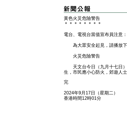
黃色火災危險警告
＊
＊
＊
＊
＊
＊
＊
＊
電台、電視台當值宣布員注意
為大眾安全起見，請播放下
火災危險警告
天文台今日（九月十七日）已
生，市民應小心防火，郊遊人
完
2024年9月17日（星期二）
香港時間12時01分