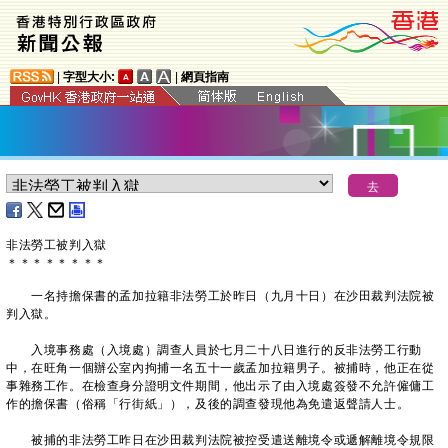
|
字型大小:
|
網頁指南
非法勞工被判入獄
＊
＊
＊
＊
＊
＊
＊
＊
一名持擔保書的孟加拉籍非法勞工於昨日（九月十日）在沙田裁判法院被
判入獄。
入境事務處（入境處）調查人員於七月二十八日進行的反非法勞工行動
中，在旺角一個辦公室內拘捕一名五十一歲孟加拉籍男子。被捕時，他正在從
事雜務工作。在檢查身分證明文件期間，他出示了由入境處簽發不允許僱傭工
作的擔保書（俗稱「行街紙」），及後的調查發現他為免遣返聲請人士。
被捕的非法勞工昨日在沙田裁判法院被控受遣送離境令或遞解離境令規限