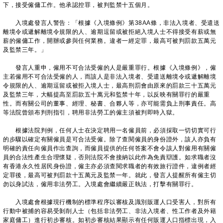
下，接受僱傭工作。他承認控罪，被判監禁十五個月。
入境處發言人警告：「根據《入境條例》第38AA條，非法入境者、受遣送
離境令或遞解離境令規限的人、逾期逗留或被拒絕入境人士不得接受有薪或無
薪的僱傭工作，開辦或參與任何業務。違者一經定罪，最高可被判罰款五萬元
及監禁三年。」
發言人重申，僱用不可合法受僱的人是嚴重罪行。根據《入境條例》，僱
主若僱用不可合法受僱的人，而該人是非法入境者、受遣送離境令或遞解離境
令規限的人、逾期逗留或被拒入境人士，最高刑罰會由原來的罰款三十五萬元
及監禁三年，大幅提高至罰款五十萬元和監禁十年，以反映有關罪行的嚴重
性。而有關公司的董事、經理、秘書、合夥人等，亦可能需負上刑事責任。高
等法院曾頒布判刑指引，聘用非法勞工的僱主須被判即時入獄。
根據法院判例，任何人士在決定聘用一名僱員前，必須採取一切切實可行
的步驟以確定有關僱員是可合法受僱。除了查閱僱員的身份證外，該人亦負有
明確的責任向僱員作出查詢，而僱員提供的任何答案不會令該人對僱用有關僱
員的合法性產生合理懷疑，否則法院不會接納以此作為免責辯護。如求職者沒
有香港永久性居民身份證，僱主亦必須查閱求職者的有效旅行證件，違例者經
定罪後，最高可被判罰款十五萬元及監禁一年。就此，發言人提醒所有僱主切
勿以身試法，僱用非法勞工。入境處會繼續嚴正執法，打擊有關罪行。
入境處會根據現行機制的標準程序以審核及識別販運人口受害人，對所有
行動中被捕的容易受剝削人士（包括非法勞工、非法入境者、性工作者及外籍
家庭傭工）進行初步審核。如初步審核結果顯示有任何販運人口指標出現，入