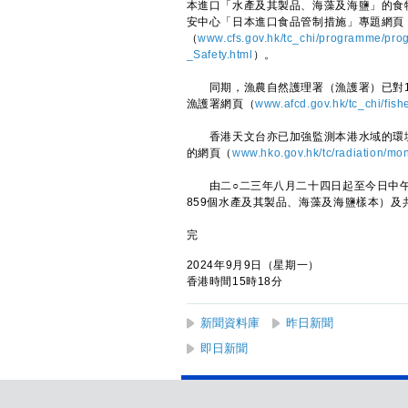
本進口「水產及其製品、海藻及海鹽」的食
安中心「日本進口食品管制措施」專題網頁
（
www.cfs.gov.hk/tc_chi/programme/p
_Safety.html
）。
同期，漁農自然護理署（漁護署）已對15
漁護署網頁（
www.afcd.gov.hk/tc_chi/fish
香港天文台亦已加強監測本港水域的環境
的網頁（
www.hko.gov.hk/tc/radiation/mon
由二○二三年八月二十四日起至今日中午，食
859個水產及其製品、海藻及海鹽樣本）及
完
2024年9月9日（星期一）
香港時間15時18分
新聞資料庫
昨日新聞
即日新聞