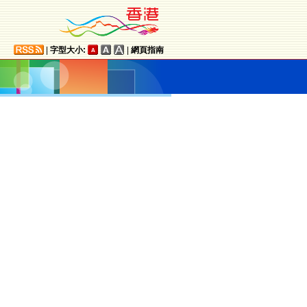
|
字型大小:
|
網頁指南