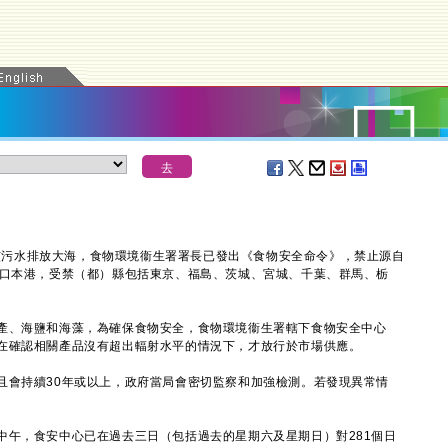
污水排放大海，食物環境衞生署署長已發出《食物安全命令》，禁止源自
進口本港，受禁（都）縣包括東京、福島、茨城、宮城、千葉、群馬、栃
、海鹽和海藻，為確保食物安全，食物環境衞生署轄下食物安全中心
在確認相關產品沒有超出輻射水平的情況下，才放行於市場供應。
會持續30年或以上，政府當局會密切監察和加強檢測。若發現異常情
，食安中心已在過去三日（包括過去的星期六及星期日）對281個日