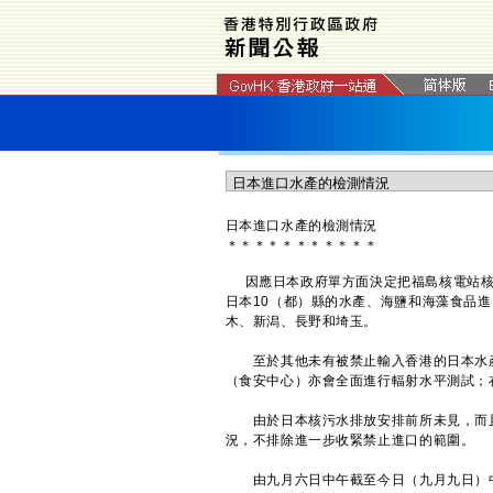
日本進口水產的檢測情況
＊
＊
＊
＊
＊
＊
＊
＊
＊
＊
＊
因應日本政府單方面決定把福島核電站核
日本10（都）縣的水產、海鹽和海藻食品
木、新潟、長野和埼玉。
至於其他未有被禁止輸入香港的日本水產
（食安中心）亦會全面進行輻射水平測試；
由於日本核污水排放安排前所未見，而且
況，不排除進一步收緊禁止進口的範圍。
由九月六日中午截至今日（九月九日）中午