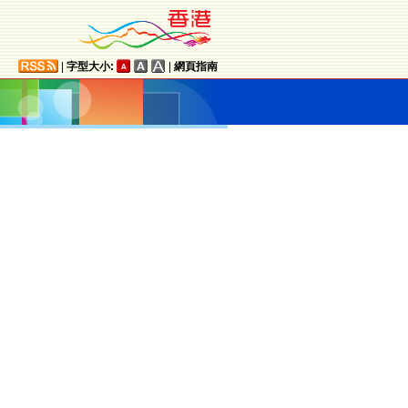
|
字型大小:
|
網頁指南