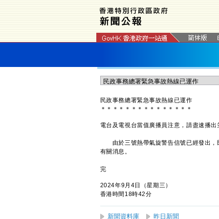
民政事務總署緊急事故熱線已運作
＊
＊
＊
＊
＊
＊
＊
＊
＊
＊
＊
＊
＊
＊
＊
電台及電視台當值廣播員注意，請盡速播出
由於三號熱帶氣旋警告信號已經發出，民政事
有關消息。
完
2024年9月4日（星期三）
香港時間18時42分
新聞資料庫
昨日新聞