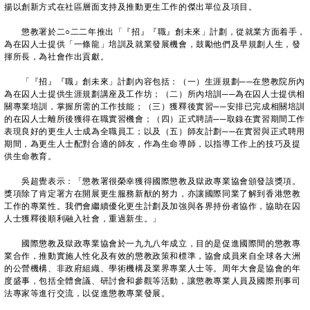
揚以創新方式在社區層面支持及推動更生工作的傑出單位及項目。
懲教署於二○二二年推出「『招』『職』創未來」計劃，從就業方面着手，
為在囚人士提供「一條龍」培訓及就業發展機會，鼓勵他們及早規劃人生，發
揮所長，為社會作出貢獻。
「『招』『職』創未來」計劃內容包括：（一）生涯規劃──在懲教院所內
為在囚人士提供生涯規劃講座及工作坊；（二）所內培訓──為在囚人士提供相
關專業培訓，掌握所需的工作技能；（三）獲釋後實習──安排已完成相關培訓
的在囚人士離所後獲得在職實習機會；（四）正式聘請──取錄在實習期間工作
表現良好的更生人士成為全職員工；以及（五）師友計劃──在實習與正式聘用
期間，為更生人士配對合適的師友，作為生命導師，以指導工作上的技巧及提
供生命教育。
吳超覺表示：「懲教署很榮幸獲得國際懲教及獄政專業協會頒發該獎項。
獎項除了肯定署方在開展更生服務新猷的努力，亦讓國際同業了解到香港懲教
工作的專業性。我們會繼續優化更生計劃及加強與各界持份者協作，協助在囚
人士獲釋後順利融入社會，重過新生。」
國際懲教及獄政專業協會於一九九八年成立，目的是促進國際間的懲教專
業合作，推動實施人性化及有效的懲教政策和標準，協會成員來自全球各大洲
的公營機構、非政府組織、學術機構及業界專業人士等。周年大會是協會的年
度盛事，包括全體會議、研討會和參觀等活動，讓懲教專業人員及國際刑事司
法專家等進行交流，以促進懲教專業發展。