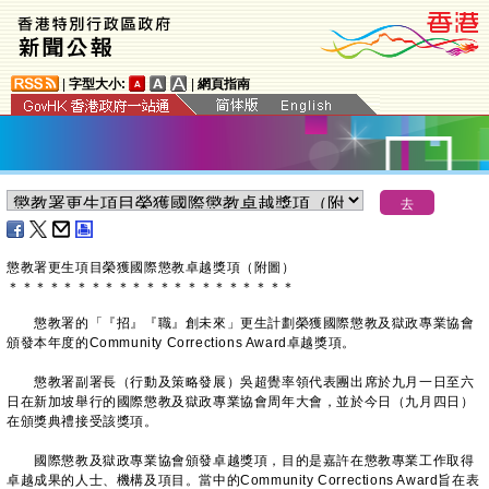
|
字型大小:
|
網頁指南
懲教署更生項目榮獲國際懲教卓越獎項（附圖）
＊
＊
＊
＊
＊
＊
＊
＊
＊
＊
＊
＊
＊
＊
＊
＊
＊
＊
＊
＊
＊
懲教署的「『招』『職』創未來」更生計劃榮獲國際懲教及獄政專業協會
頒發本年度的Community Corrections Award卓越獎項。
懲教署副署長（行動及策略發展）吳超覺率領代表團出席於九月一日至六
日在新加坡舉行的國際懲教及獄政專業協會周年大會，並於今日（九月四日）
在頒獎典禮接受該獎項。
國際懲教及獄政專業協會頒發卓越獎項，目的是嘉許在懲教專業工作取得
卓越成果的人士、機構及項目。當中的Community Corrections Award旨在表