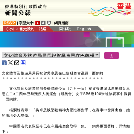
|
字型大小:
|
網頁指南
​文化體育及旅遊局局長祝賀吳卓恩在巴黎殘奧會贏得一面銅牌
＊
＊
＊
＊
＊
＊
＊
＊
＊
＊
＊
＊
＊
＊
＊
＊
＊
＊
＊
＊
＊
＊
＊
＊
＊
＊
＊
文化體育及旅遊局局長楊潤雄今日（九月一日）祝賀香港游泳運動員吳卓
恩在二○二四年巴黎殘疾人奧運會（殘奧會）女子SB6級100米蛙泳賽事中贏得
一面銅牌。
楊潤雄表示：「吳卓恩以堅毅精神力壓比賽對手，在賽事中發揮出色，她
的表現令人驕傲。」
中國香港代表隊至今已在今屆殘奧會取得一銀、一銅共兩面獎牌，詳情如
下：