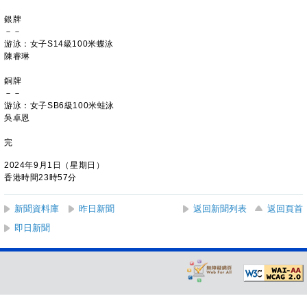
銀牌
－－
游泳：女子S14級100米蝶泳
陳睿琳
銅牌
－－
游泳：女子SB6級100米蛙泳
吳卓恩
完
2024年9月1日（星期日）
香港時間23時57分
新聞資料庫
昨日新聞
返回新聞列表
返回頁首
即日新聞