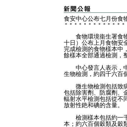
食安中心公布七月份食
＊
＊
＊
＊
＊
＊
＊
＊
＊
＊
＊
＊
＊
​食物環境衞生署食物
十日）公布上月食物安
完成檢測的食物樣本中
餘樣本全部通過檢測，
中心發言人表示，中
生物檢測，約四千六百
微生物檢測包括致病
包括除害劑、防腐劑、
輻射水平檢測包括從不
放射性銫和碘的含量。
檢測樣本包括約一千
本；約六百個穀類及穀