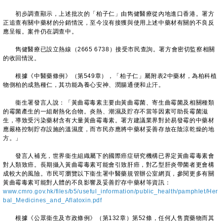
初步調查顯示，上述批次的「柏子仁」由雋健醫療從內地進口香港。署方
正追查有關中藥材的分銷情況，至今沒有接獲與使用上述中藥材有關的不良反
應呈報。案件仍在調查中。
雋健醫療已設立熱線（2665 6738）接受市民查詢。署方會密切監察相關
的收回情況。
根據《中醫藥條例》（第549章），「柏子仁」屬附表2中藥材，為柏科植
物側柏的成熟種仁，其功能為養心安神、潤腸通便和止汗。
衞生署發言人說：「黃曲霉毒素主要由黃曲霉菌、寄生曲霉菌及相關種類
的霉菌產生的一組耐熱化合物。炎熱、潮濕及貯存不當等因素可助長霉菌滋
生，導致受污染藥材含有大量黃曲霉毒素。署方建議業界對於易發霉的中藥材
應嚴格控制貯存設施的溫濕度，而市民亦應將中藥材妥善存放在陰涼乾燥的地
方。」
發言人補充，世界衞生組織屬下的國際癌症研究機構已界定黃曲霉毒素會
對人類致癌。長期攝入黃曲霉毒素可能會引致肝癌，對乙型肝炎帶菌者更會構
成較大的風險。市民可瀏覽以下衞生署中醫藥規管辦公室網頁，參閱更多有關
黃曲霉毒素可能對人體的不良影響及妥善貯存中藥材等資訊：
www.cmro.gov.hk/files/b5/useful_information/public_health/pamphlet/Her
bal_Medicines_and_Aflatoxin.pdf
根據《公眾衞生及市政條例》（第132章）第52條，任何人售賣藥物而其