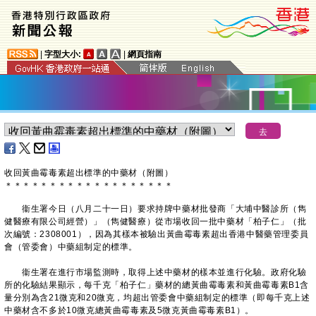
|
字型大小:
|
網頁指南
收回黃曲霉毒素超出標準的中藥材（附圖）
＊
＊
＊
＊
＊
＊
＊
＊
＊
＊
＊
＊
＊
＊
＊
＊
＊
＊
＊
衞生署今日（八月二十一日）要求持牌中藥材批發商「大埔中醫診所（雋
健醫療有限公司經營）」（雋健醫療）從市場收回一批中藥材「柏子仁」（批
次編號：2308001），因為其樣本被驗出黃曲霉毒素超出香港中醫藥管理委員
會（管委會）中藥組制定的標準。
衞生署在進行市場監測時，取得上述中藥材的樣本並進行化驗。政府化驗
所的化驗結果顯示，每千克「柏子仁」藥材的總黃曲霉毒素和黃曲霉毒素B1含
量分別為含21微克和20微克，均超出管委會中藥組制定的標準（即每千克上述
中藥材含不多於10微克總黃曲霉毒素及5微克黃曲霉毒素B1）。