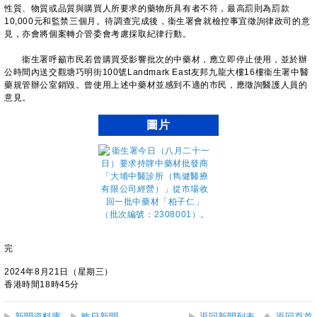
性質、物質或品質與購買人所要求的藥物所具有者不符，最高罰則為罰款
10,000元和監禁三個月。待調查完成後，衞生署會就檢控事宜徵詢律政司的意
見，亦會將個案轉介管委會考慮採取紀律行動。
衞生署呼籲市民若曾購買受影響批次的中藥材，應立即停止使用，並於辦
公時間內送交觀塘巧明街100號Landmark East友邦九龍大樓16樓衞生署中醫
藥規管辦公室銷毀。曾使用上述中藥材並感到不適的市民，應徵詢醫護人員的
意見。
圖片
完
2024年8月21日（星期三）
香港時間18時45分
新聞資料庫
昨日新聞
返回新聞列表
返回頁首