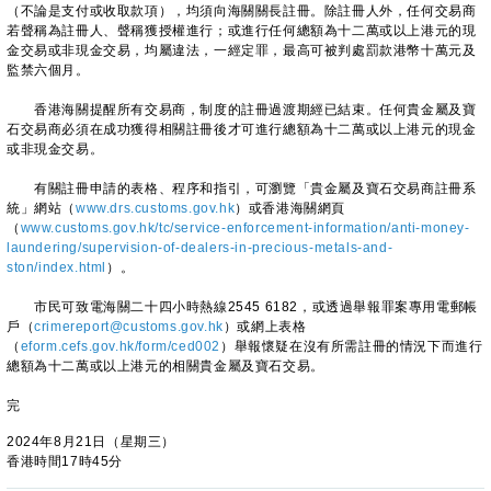
（不論是支付或收取款項），均須向海關關長註冊。除註冊人外，任何交易商
若聲稱為註冊人、聲稱獲授權進行；或進行任何總額為十二萬或以上港元的現
金交易或非現金交易，均屬違法，一經定罪，最高可被判處罰款港幣十萬元及
監禁六個月。
香港海關提醒所有交易商，制度的註冊過渡期經已結束。任何貴金屬及寶
石交易商必須在成功獲得相關註冊後才可進行總額為十二萬或以上港元的現金
或非現金交易。
有關註冊申請的表格、程序和指引，可瀏覽「貴金屬及寶石交易商註冊系
統」網站（
www.drs.customs.gov.hk
）或香港海關網頁
（
www.customs.gov.hk/tc/service-enforcement-information/anti-money-
laundering/supervision-of-dealers-in-precious-metals-and-
ston/index.html
）。
市民可致電海關二十四小時熱線2545 6182，或透過舉報罪案專用電郵帳
戶（
crimereport@customs.gov.hk
）或網上表格
（
eform.cefs.gov.hk/form/ced002
）舉報懷疑在沒有所需註冊的情況下而進行
總額為十二萬或以上港元的相關貴金屬及寶石交易。
完
2024年8月21日（星期三）
香港時間17時45分