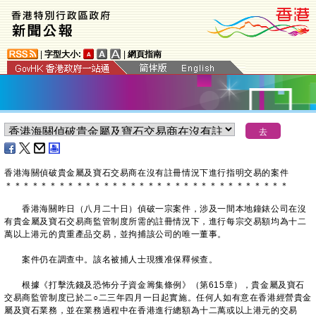
|
字型大小:
|
網頁指南
​香港海關偵破貴金屬及寶石交易商在沒有註冊情況下進行指明交易的案件
＊
＊
＊
＊
＊
＊
＊
＊
＊
＊
＊
＊
＊
＊
＊
＊
＊
＊
＊
＊
＊
＊
＊
＊
＊
＊
＊
＊
＊
＊
＊
＊
香港海關昨日（八月二十日）偵破一宗案件，涉及一間本地鐘錶公司在沒
有貴金屬及寶石交易商監管制度所需的註冊情況下，進行每宗交易額均為十二
萬以上港元的貴重產品交易，並拘捕該公司的唯一董事。
案件仍在調查中。該名被捕人士現獲准保釋候查。
根據《打擊洗錢及恐怖分子資金籌集條例》（第615章），貴金屬及寶石
交易商監管制度已於二○二三年四月一日起實施。任何人如有意在香港經營貴金
屬及寶石業務，並在業務過程中在香港進行總額為十二萬或以上港元的交易