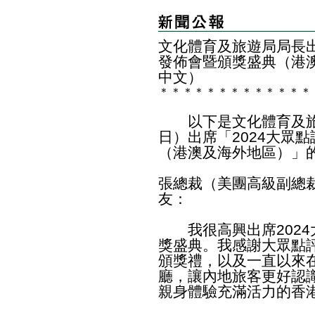
文化體育及旅遊局局長出
發佈會暨頒獎盛典（港
中文）
＊
＊
＊
＊
＊
＊
＊
＊
＊
＊
＊
＊
＊
以下是文化體育及旅
日）出席「2024大眾
（港澳及海外地區）」
張總裁（美團高級副總
友：
我很高興出席2024
獎盛典。我感謝大眾點
頒獎禮，以及一直以來
廳，讓內地旅客更好認
親身體驗充滿活力的香