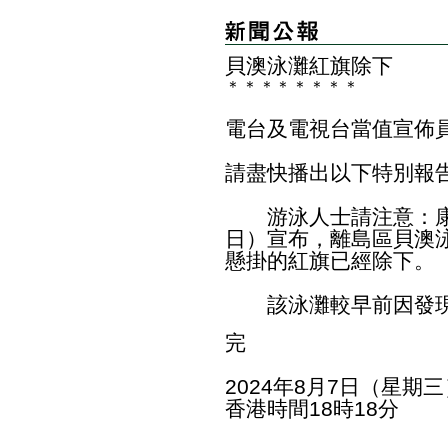
​貝澳泳灘紅旗除下
＊
＊
＊
＊
＊
＊
＊
＊
電台及電視台當值宣佈
請盡快播出以下特別報
游泳人士請注意：康
日）宣布，離島區貝澳
懸掛的紅旗已經除下。
該泳灘較早前因發現
完
2024年8月7日（星期三
香港時間18時18分