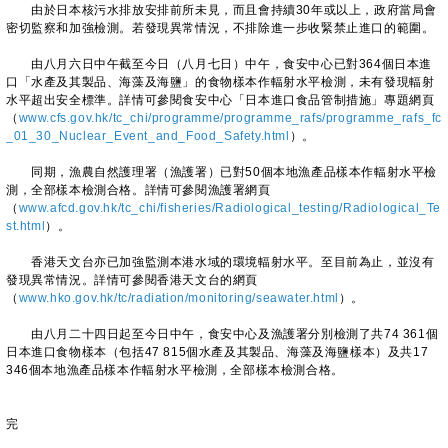
由於日本核污水排放安排前所未見，而且會持續30年或以上，政府當局會
密切監察和加強檢測。若發現異常情況，不排除進一步收緊禁止進口的範圍。
由八月六日中午截至今日（八月七日）中午，食安中心已對364個日本進
口「水產及其製品、海藻及海鹽」的食物樣本作輻射水平檢測，未有發現輻射
水平超出安全標準。詳情可參閱食安中心「日本進口食品管制措施」專題網頁
（
www.cfs.gov.hk/tc_chi/programme/programme_rafs/programme_rafs_fc
_01_30_Nuclear_Event_and_Food_Safety.html
）。
同期，漁農自然護理署（漁護署）已對50個本地漁產品樣本作輻射水平檢
測，全部樣本檢測合格。詳情可參閱漁護署網頁
（
www.afcd.gov.hk/tc_chi/fisheries/Radiological_testing/Radiological_Te
st.html
）。
香港天文台亦已加強監測本港水域的環境輻射水平。至目前為止，並沒有
發現異常情況。詳情可參閱香港天文台的網頁
（
www.hko.gov.hk/tc/radiation/monitoring/seawater.html
）。
由八月二十四日起至今日中午，食安中心及漁護署分別檢測了共74 361個
日本進口食物樣本（包括47 815個水產及其製品、海藻及海鹽樣本）及共17
346個本地漁產品樣本作輻射水平檢測，全部樣本檢測合格。
完