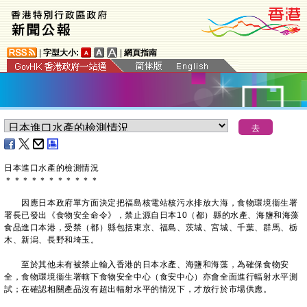
|
字型大小:
|
網頁指南
日本進口水產的檢測情況
＊
＊
＊
＊
＊
＊
＊
＊
＊
＊
＊
因應日本政府單方面決定把福島核電站核污水排放大海，食物環境衞生署
署長已發出《食物安全命令》，禁止源自日本10（都）縣的水產、海鹽和海藻
食品進口本港，受禁（都）縣包括東京、福島、茨城、宮城、千葉、群馬、栃
木、新潟、長野和埼玉。
至於其他未有被禁止輸入香港的日本水產、海鹽和海藻，為確保食物安
全，食物環境衞生署轄下食物安全中心（食安中心）亦會全面進行輻射水平測
試；在確認相關產品沒有超出輻射水平的情況下，才放行於市場供應。