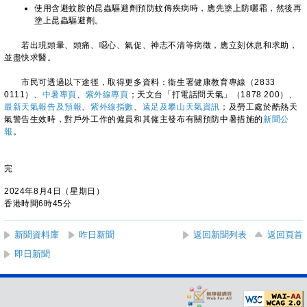
使用含避蚊胺的昆蟲驅避劑預防蚊傳疾病時，應先塗上防曬霜，然後再
塗上昆蟲驅避劑。
若出現頭暈、頭痛、噁心、氣促、神志不清等病徵，應立刻休息和求助，
並盡快求醫。
市民可透過以下途徑，取得更多資料：衞生署健康教育專線（2833
0111）、
中暑專頁
、
紫外線專頁
；天文台「打電話問天氣」（1878 200）、
最新天氣報告及預報
、
紫外線指​數
、
遠足及攀山天氣資訊
；及勞工處於酷熱天
氣警告生效時，對戶外工作的僱員和其僱主發布有關預防中暑措施的
新聞公
報
。
完
2024年8月4日（星期日）
香港時間6時45分
新聞資料庫
昨日新聞
返回新聞列表
返回頁首
即日新聞