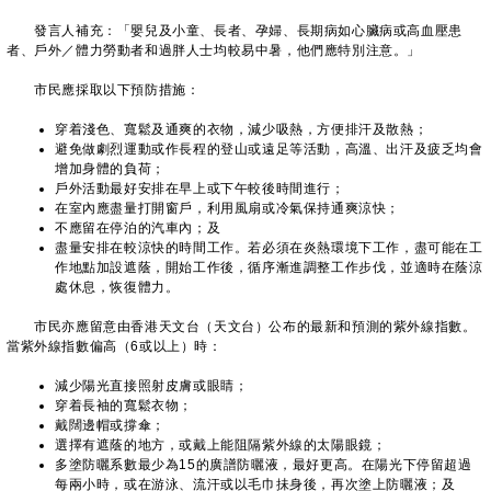
發言人補充：「嬰兒及小童、長者、孕婦、長期病如心臟病或高血壓患
者、戶外／體力勞動者和過胖人士均較易中暑，他們應特別注意。」
市民應採取以下預防措施：
穿着淺色、寬鬆及通爽的衣物，減少吸熱，方便排汗及散熱；
避免做劇烈運動或作長程的登山或遠足等活動，高溫、出汗及疲乏均會
增加身體的負荷；
戶外活動最好安排在早上或下午較後時間進行；
在室內應盡量打開窗戶，利用風扇或冷氣保持通爽涼快；
不應留在停泊的汽車內；及
盡量安排在較涼快的時間工作。若必須在炎熱環境下工作，盡可能在工
作地點加設遮蔭，開始工作後，循序漸進調整工作步伐，並適時在蔭涼
處休息，恢復體力。
​市民亦應留意由香港天文台（天文台）公布的最新和預測的紫外線指數。
當紫外線指數偏高（6或以上）時：
減少陽光直接照射皮膚或眼睛；
穿着長袖的寬鬆衣物；
戴闊邊帽或撐傘；
選擇有遮蔭的地方，或戴上能阻隔紫外線的太陽眼鏡；
多塗防曬系數最少為15的廣譜防曬液，最好更高。在陽光下停留超過
每兩小時，或在游泳、流汗或以毛巾抺身後，再次塗上防曬液；及