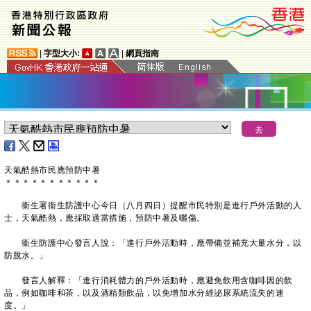
|
字型大小:
|
網頁指南
天氣酷熱市民應預防中暑
＊
＊
＊
＊
＊
＊
＊
＊
＊
＊
＊
衞生署衞生防護中心今日（八月四日）提醒市民特別是進行戶外活動的人
士，天氣酷熱，應採取適當措施，預防中暑及曬傷。
衞生防護中心發言人說：「進行戶外活動時，應帶備並補充大量水分，以
防脫水。」
發言人解釋：「進行消耗體力的戶外活動時，應避免飲用含咖啡因的飲
品，例如咖啡和茶，以及酒精類飲品，以免增加水分經泌尿系統流失的速
度。」