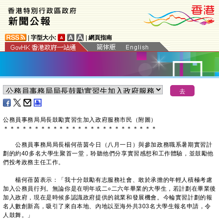
|
字型大小:
|
網頁指南
公務員事務局局長鼓勵實習生加入政府服務市民（附圖）
＊
＊
＊
＊
＊
＊
＊
＊
＊
＊
＊
＊
＊
＊
＊
＊
＊
＊
＊
＊
＊
＊
＊
＊
＊
公務員事務局局長楊何蓓茵今日（八月一日）與參加政務職系暑期實習計
劃的約40多名大學生聚首一堂，聆聽他們分享實習感想和工作體驗，並鼓勵他
們投考政務主任工作。
楊何蓓茵表示：「我十分鼓勵有志服務社會、敢於承擔的年輕人積極考慮
加入公務員行列。無論你是在明年或二○二六年畢業的大學生，若計劃在畢業後
加入政府，現在是時候多認識政府提供的就業和發展機會。今輪實習計劃的報
名人數創新高，吸引了來自本地、內地以至海外共303名大學生報名申請，令
人鼓舞。」