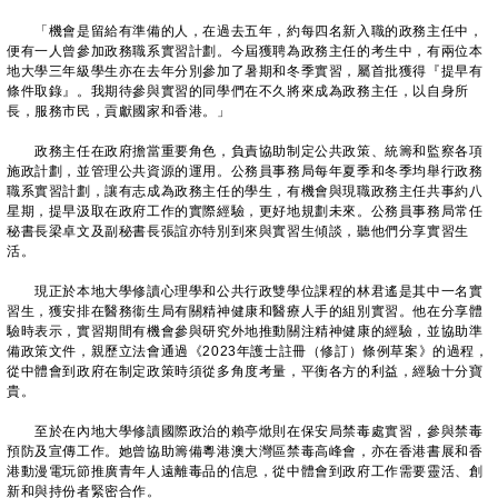
「機會是留給有準備的人，在過去五年，約每四名新入職的政務主任中，
便有一人曾參加政務職系實習計劃。今屆獲聘為政務主任的考生中，有兩位本
地大學三年級學生亦在去年分別參加了暑期和冬季實習，屬首批獲得『提早有
條件取錄』。我期待參與實習的同學們在不久將來成為政務主任，以自身所
長，服務市民，貢獻國家和香港。」
政務主任在政府擔當重要角色，負責協助制定公共政策、統籌和監察各項
施政計劃，並管理公共資源的運用。公務員事務局每年夏季和冬季均舉行政務
職系實習計劃，讓有志成為政務主任的學生，有機會與現職政務主任共事約八
星期，提早汲取在政府工作的實際經驗，更好地規劃未來。公務員事務局常任
秘書長梁卓文及副秘書長張誼亦特別到來與實習生傾談，聽他們分享實習生
活。
現正於本地大學修讀心理學和公共行政雙學位課程的林君遙是其中一名實
習生，獲安排在醫務衞生局有關精神健康和醫療人手的組別實習。他在分享體
驗時表示，實習期間有機會參與研究外地推動關注精神健康的經驗，並協助準
備政策文件，親歷立法會通過《2023年護士註冊（修訂）條例草案》的過程，
從中體會到政府在制定政策時須從多角度考量，平衡各方的利益，經驗十分寶
貴。
至於在內地大學修讀國際政治的賴亭焮則在保安局禁毒處實習，參與禁毒
預防及宣傳工作。她曾協助籌備粵港澳大灣區禁毒高峰會，亦在香港書展和香
港動漫電玩節推廣青年人遠離毒品的信息，從中體會到政府工作需要靈活、創
新和與持份者緊密合作。