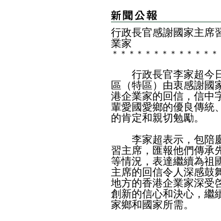
​行政長官感謝國家主席
業家
＊
＊
＊
＊
＊
＊
＊
＊
＊
＊
＊
＊
＊
行政長官李家超今日
區（特區）由衷感謝國
港企業家的回信，信中
輩愛國愛鄉的優良傳統
的肯定和親切勉勵。
李家超表示，包陪慶
習主席，匯報他們傳承
等情況，表達繼續為祖
主席的回信令人深感鼓
地方的香港企業家深受
創新的信心和決心，繼
家鄉和國家所需。