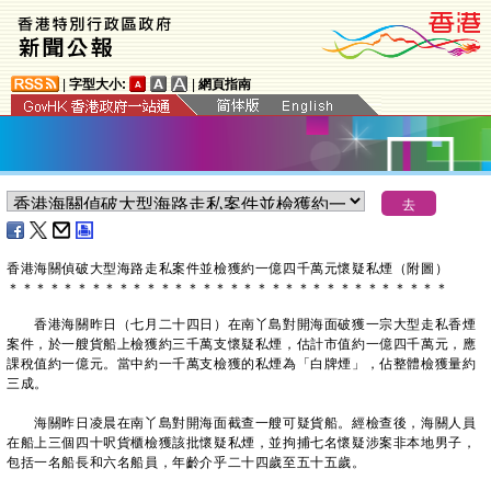
|
字型大小:
|
網頁指南
香港海關偵破大型海路走私案件並檢獲約一億四千萬元懷疑私煙（附圖）
＊
＊
＊
＊
＊
＊
＊
＊
＊
＊
＊
＊
＊
＊
＊
＊
＊
＊
＊
＊
＊
＊
＊
＊
＊
＊
＊
＊
＊
＊
＊
＊
香港海關昨日（七月二十四日）在南丫島對開海面破獲一宗大型走私香煙
案件，於一艘貨船上檢獲約三千萬支懷疑私煙，估計市值約一億四千萬元，應
課稅值約一億元。當中約一千萬支檢獲的私煙為「白牌煙」，佔整體檢獲量約
三成。
海關昨日凌晨在南丫島對開海面截查一艘可疑貨船。經檢查後，海關人員
在船上三個四十呎貨櫃檢獲該批懷疑私煙，並拘捕七名懷疑涉案非本地男子，
包括一名船長和六名船員，年齡介乎二十四歲至五十五歲。