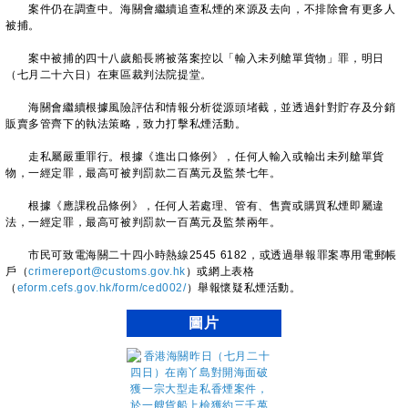
案件仍在調查中。海關會繼續追查私煙的來源及去向，不排除會有更多人
被捕。
案中被捕的四十八歲船長將被落案控以「輸入未列艙單貨物」罪，明日
（七月二十六日）在東區裁判法院提堂。
海關會繼續根據風險評估和情報分析從源頭堵截，並透過針對貯存及分銷
販賣多管齊下的執法策略，致力打擊私煙活動。
走私屬嚴重罪行。根據《進出口條例》，任何人輸入或輸出未列艙單貨
物，一經定罪，最高可被判罰款二百萬元及監禁七年。
根據《應課稅品條例》，任何人若處理、管有、售賣或購買私煙即屬違
法，一經定罪，最高可被判罰款一百萬元及監禁兩年。
市民可致電海關二十四小時熱線2545 6182，或透過舉報罪案專用電郵帳
戶（
crimereport@customs.gov.hk
）或網上表格
（
eform.cefs.gov.hk/form/ced002/
）舉報懷疑私煙活動。
圖片