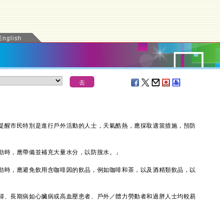
醒市民特別是進行戶外活動的人士，天氣酷熱，應採取適當措施，預防
時，應帶備並補充大量水分，以防脫水。」
時，應避免飲用含咖啡因的飲品，例如咖啡和茶，以及酒精類飲品，以
、長期病如心臟病或高血壓患者、戶外／體力勞動者和過胖人士均較易