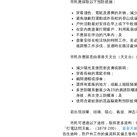
市民應採取以下預防措施：
穿着淺色、寬鬆及通爽的衣物，減
避免做劇烈運動或作長程的登山或
戶外活動最好安排在早上或下午較
在室內應盡量打開窗戶，利用風扇
不應留在停泊的汽車內；及
盡量安排在較涼快的時間工作。若
進調整工作步伐，並適時在蔭涼處
​市民亦應留意由香港天文台（天文台）公
減少陽光直接照射皮膚或眼睛；
穿着長袖的寬鬆衣物；
戴闊邊帽或撐傘；
選擇有遮蔭的地方，或戴上能阻隔
多塗防曬系數最少為15的廣譜防曬
身後，再次塗上防曬液；及
使用含避蚊胺的昆蟲驅避劑預防蚊
若出現頭暈、頭痛、噁心、氣促、神志不
市民可透過以下途徑，取得更多資料：衞生署
「打電話問天氣」（1878 200）、
最新天
告生效時，對戶外工作的僱員和其僱主發布