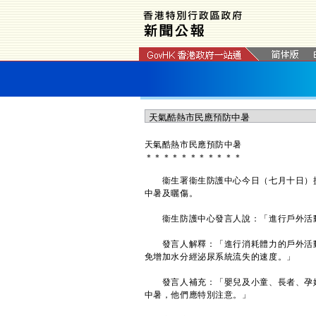
天氣酷熱市民應預防中暑
＊
＊
＊
＊
＊
＊
＊
＊
＊
＊
＊
衞生署衞生防護中心今日（七月十日）提
中暑及曬傷。
衞生防護中心發言人說：「進行戶外活動
發言人解釋：「進行消耗體力的戶外活動
免增加水分經泌尿系統流失的速度。」
發言人補充：「嬰兒及小童、長者、孕婦
中暑，他們應特別注意。」