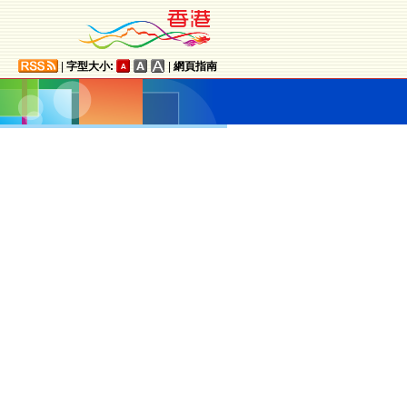
|
字型大小:
|
網頁指南