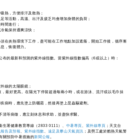
少吸熱，方便排汗及散熱；
遠足等活動，高溫、出汗及疲乏均會增加身體的負荷；
後時間進行；
或冷氣保持通爽涼快；
必須在炎熱環境下工作，盡可能在工作地點加設遮蔭，開始工作後，循序漸
休息，恢復體力。
布的最新和預測的紫外線指數。當紫外線指數偏高（6或以上）時：
紫外線的太陽眼鏡；
液，最好更高。在陽光下停留超過每兩小時，或在游泳、流汗或以毛巾抺
傳疾病時，應先塗上防曬霜，然後再塗上昆蟲驅避劑。
清等病徵，應立刻休息和求助，並盡快求醫。
健康教育專線（2833 0111）、
中暑專頁
、
紫外線專頁
；天文台
氣報告及預報
、
紫外線指​數
、
遠足及攀山天氣資訊
；及勞工處於酷熱天氣警
有關預防中暑措施的
新聞公報
。