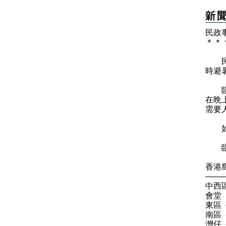
民政
＊
＊
民政
時避
臨時
在晩
需要
如需
臨時
香港
——
中西
會堂
東區
南區
灣仔