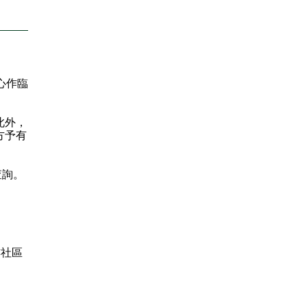
心作臨
此外，
方予有
查詢。
樓社區