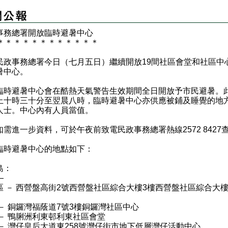
事務總署開放臨時避暑中心
＊
＊
＊
＊
＊
＊
＊
＊
＊
＊
＊
＊
事務總署今日（七月五日）繼續開放19間社區會堂和社區中
暑中心。
避暑中心會在酷熱天氣警告生效期間全日開放予市民避暑。
上十時三十分至翌晨八時，臨時避暑中心亦供應被鋪及睡覺的地
人士。中心內有人員當值。
進一步資料，可於午夜前致電民政事務總署熱線2572 8427
避暑中心的地點如下：
島：
—
區 － 西營盤高街2號西營盤社區綜合大樓3樓西營盤社區綜合大
 － 銅鑼灣福蔭道7號3樓銅鑼灣社區中心
 － 鴨脷洲利東邨利東社區會堂
 － 灣仔皇后大道東258號灣仔街市地下低層灣仔活動中心