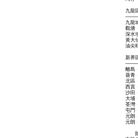
九龍
——
九龍
觀塘
深水
黃大
油尖
新界
——
離島
葵青
北區
西貢
沙田
大埔
荃灣
屯門
元朗
元朗
除以