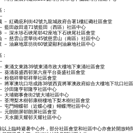
區：
—
城 － 紅磡庇利街42號九龍城政府合署1樓紅磡社區會堂
 － 藍田啟田道71號藍田（西區）社區中心
埗 － 深水埗石硤尾邨42座地下石硤尾社區會堂
仙 － 慈雲山雲華街45號慈雲山（南區）社區中心
旺 － 油麻地眾坊街60號梁顯利油麻地社區中心
區：
—
 － 東涌文東路39號東涌市政大樓地下東涌社區會堂
 － 葵涌葵盛西邨第六座平台葵盛社區會堂
 － 粉嶺祥華邨祥華社區會堂
 － 將軍澳坑口培成路38號西貢將軍澳政府綜合大樓地下坑口社
 － 沙田隆亨邨隆亨社區中心
 － 大埔鄉事會街2號大埔社區中心
 － 荃灣梨木樹邨康樹樓地下梨木樹社區會堂
 － 屯門蝴蝶邨（近蝶心樓）蝴蝶灣社區中心
 － 元朗朗屏邨朗屏社區會堂
 － 天水圍天耀邨天耀社區中心
上臨時避暑中心外，部分社區會堂和社區中心亦會於開放時