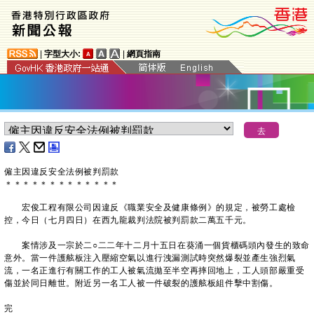
|
字型大小:
|
網頁指南
僱主因違反安全法例被判罰款
＊
＊
＊
＊
＊
＊
＊
＊
＊
＊
＊
＊
＊
​宏俊工程有限公司因違反《職業安全及健康條例》的規定，被勞工處檢
控，今日（七月四日）在西九龍裁判法院被判罰款二萬五千元。
案情涉及一宗於二○二二年十二月十五日在葵涌一個貨櫃碼頭內發生的致命
意外。當一件護舷板注入壓縮空氣以進行洩漏測試時突然爆裂並產生強烈氣
流，一名正進行有關工作的工人被氣流拋至半空再摔回地上，工人頭部嚴重受
傷並於同日離世。附近另一名工人被一件破裂的護舷板組件擊中割傷。
完