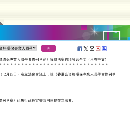
格環保專業人員學會條例草案》議員法案首讀發言全文（只有中文）
＊
＊
＊
＊
＊
＊
＊
＊
＊
＊
＊
＊
＊
＊
＊
＊
＊
＊
＊
＊
＊
＊
＊
＊
＊
＊
＊
＊
＊
＊
七月四日）在立法會會議上，就《香港合資格環保專業人員學會條例草
例草案》已獲行政長官書面同意提交立法會。