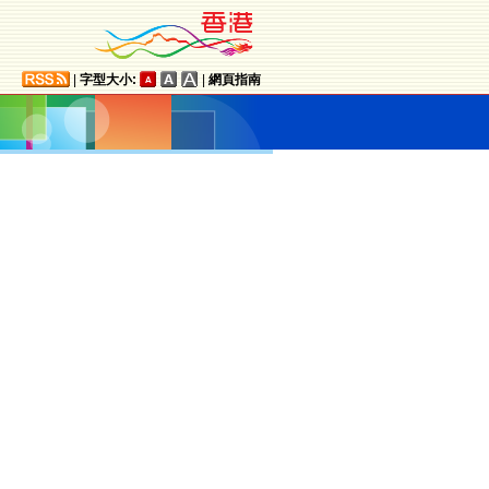
|
字型大小:
|
網頁指南