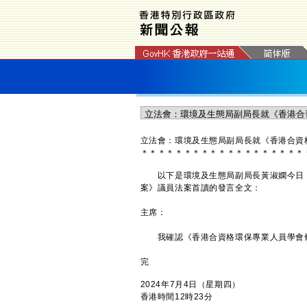
立法會：環境及生態局副局長就《香港合資
＊
＊
＊
＊
＊
＊
＊
＊
＊
＊
＊
＊
＊
＊
＊
＊
＊
＊
＊
以下是環境及生態局副局長黃淑嫻今日（
案》議員法案首讀的發言全文：
主席：
我確認《香港合資格環保專業人員學會條
完
2024年7月4日（星期四）
香港時間12時23分