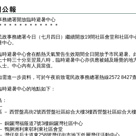
事務總署開放臨時避暑中心
＊
＊
＊
＊
＊
＊
＊
＊
＊
＊
＊
＊
事務總署今日（七月四日）繼續開放19間社區會堂和社區中
暑中心。
避暑中心會在酷熱天氣警告生效期間全日開放予市民避暑。
上十時三十分至翌晨八時，臨時避暑中心亦供應被鋪及睡覺的地
人士。中心內有人員當值。
進一步資料，可於午夜前致電民政事務總署熱線2572 8427
避暑中心的地點如下：
島：
—
區 － 西營盤高街2號西營盤社區綜合大樓3樓西營盤社區綜合大
 － 銅鑼灣福蔭道7號3樓銅鑼灣社區中心
 － 鴨脷洲利東邨利東社區會堂
 － 灣仔皇后大道東258號灣仔街市地下低層灣仔活動中心