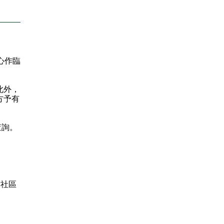
心作臨
此外，
方予有
查詢。
樓社區