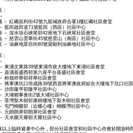
區：
—
城 － 紅磡庇利街42號九龍城政府合署1樓紅磡社區會堂
 － 藍田啟田道71號藍田（西區）社區中心
埗 － 深水埗石硤尾邨42座地下石硤尾社區會堂
仙 － 慈雲山雲華街45號慈雲山（南區）社區中心
旺 － 油麻地眾坊街60號梁顯利油麻地社區中心
區：
—
 － 東涌文東路39號東涌市政大樓地下東涌社區會堂
 － 葵涌葵盛西邨第六座平台葵盛社區會堂
 － 粉嶺祥華邨祥華社區會堂
 － 將軍澳坑口培成路38號西貢將軍澳政府綜合大樓地下坑口社
 － 沙田隆亨邨隆亨社區中心
 － 大埔鄉事會街2號大埔社區中心
 － 荃灣梨木樹邨康樹樓地下梨木樹社區會堂
 － 屯門蝴蝶邨（近蝶心樓）蝴蝶灣社區中心
 － 元朗朗屏邨朗屏社區會堂
 － 天水圍天耀邨天耀社區中心
上臨時避暑中心外，部分社區會堂和社區中心亦會於開放時