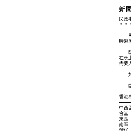
民政
＊
＊
民政
時避
臨時
在晩
需要
如需
臨時
香港
——
中西
會堂
東區
南區
灣仔