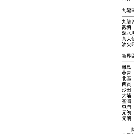
九龍
——
九龍
觀塘
深水
黃大
油尖
新界
——
離島
葵青
北區
西貢
沙田
大埔
荃灣
屯門
元朗
元朗
除以