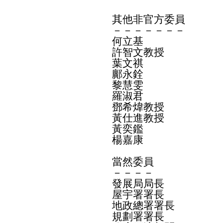
其他非官方委員
－－－－－－－
何立基
許智文教授
葉文祺
鄺永銓
黎慧雯
羅淑君
鄧希煒教授
黃仕進教授
黃奕鑑
楊嘉康
當然委員
－－－－
發展局局長
屋宇署署長
地政總署署長
規劃署署長