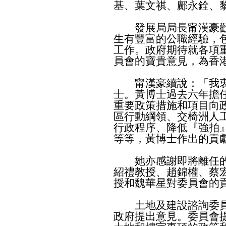
基、葉文祺、鄺永銓、
發展局局長甯漢豪歡
生有豐富的公職經驗，
工作。政府期待就各項
員會的寶貴意見，為香
甯漢豪續說：「我衷
士。黃博士過去六年擔
重要政策措施和項目向
區行動綱領、交椅洲人
行政程序、降低『強拍
等等，黃博士作出的貢
她亦感謝即將離任的
紹禮教授、趙錦權、蔡
授和魏華星對委員會的
土地及建設諮詢委員
政府提出意見。委員會