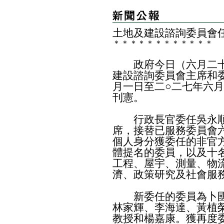
土地及建設諮詢委員會
＊
＊
＊
＊
＊
＊
＊
＊
＊
＊
＊
＊
政府今日（六月二十
建設諮詢委員會主席和
月一日至二○二七年六
刊憲。
行政長官委任吳永順
席，接替已服務委員會
個人身分獲委任的非官
體提名的委員，以及十
工程、屋宇、測量、物
濟、政策研究及社會服
新委任的委員為卜國
林家輝、李海達、黃植
教授和楊嘉康。獲再度