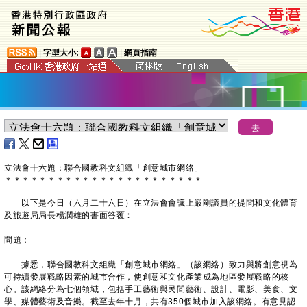
|
字型大小:
|
網頁指南
立法會十六題：聯合國教科文組織「創意城市網絡」
＊
＊
＊
＊
＊
＊
＊
＊
＊
＊
＊
＊
＊
＊
＊
＊
＊
＊
＊
＊
＊
＊
＊
​以下是今日（六月二十六日）在立法會會議上嚴剛議員的提問和文化體育
及旅遊局局長楊潤雄的書面答覆︰
問題：
據悉，聯合國教科文組織「創意城市網絡」（該網絡）致力與將創意視為
可持續發展戰略因素的城市合作，使創意和文化產業成為地區發展戰略的核
心。該網絡分為七個領域，包括手工藝術與民間藝術、設計、電影、美食、文
學、媒體藝術及音樂。截至去年十月，共有350個城市加入該網絡。有意見認