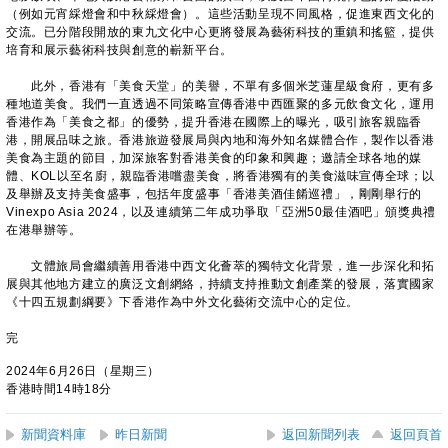
（例如元宵綵燈會和中秋綵燈會）。這些活動呈現不同風格，促進東西文化的
交流。已分階段開放的東九文化中心更將發展為藝術科技的重鎮和搖籃，提供
培育和展示藝術科技與創意的嶄新平台。
此外，香港有「美食天堂」的美譽，不單有多個米芝蓮星級食府，更有多
種地道美食。我們一直透過不同策略宣傳香港中西匯聚的多元飲食文化，運用
香港作為「美食之都」的優勢，提升香港在國際上的曝光，吸引旅客親臨香
港，開展品味之旅。香港旅遊發展局與內地和海外知名媒體合作，製作以香港
美食為主題的節目，加深旅客對香港美食的印象和興趣；邀請全球各地的媒
體、KOL以至名廚，親臨香港嚐盡美食，將香港獨有的美食滋味宣傳全球；以
及舉辦及支持美食盛事，包括年度盛事「香港美酒佳餚巡禮」，剛剛舉行的
Vinexpo Asia 2024，以及連續第二年成功爭取「亞洲50最佳酒吧」頒獎典禮
在港舉辦等。
文體旅局會繼續善用香港中西文化薈萃的獨特文化背景，進一步深化和拓
展與其他地方建立的廣泛文創網絡，持續支持推動文創產業的發展，落實國家
《十四五規劃綱要》下香港作為中外文化藝術交流中心的定位。
完
2024年6月26日（星期三）
香港時間14時18分
新聞資料庫
昨日新聞
返回新聞列表
返回頁首