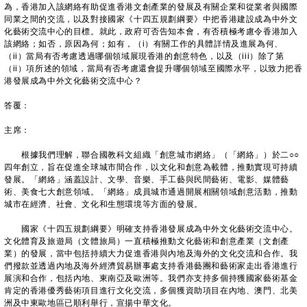
為，香港加入該網絡有助促進香港文創產業的發展及有關企業和從業者與國際
同業之間的交流，以及對接國家《十四五規劃綱要》中把香港建設成為中外文
化藝術交流中心的目標。就此，政府可否告知本會，有否積極考慮令香港加入
該網絡；如否，原因為何；如有，（i）有關工作的具體詳情及進展為何、
（ii）當局有否考慮透過哪個領域展現香港的創意特色，以及（iii）除了第
（ii）項所述的領域，當局有否考慮還會提升哪個領域至國際水平，以致力把香
港發展成為中外文化藝術交流中心？
答覆：
主席：
根據我們理解，聯合國教科文組織「創意城市網絡」（「網絡」）於二○○
四年創立，旨在促進全球城市間合作，以文化和創意為載體，推動實現可持續
發展。「網絡」涵蓋設計、文學、音樂、手工藝與民間藝術、電影、媒體藝
術、美食七大創意領域。「網絡」成員城市通過開展相關領域創意活動，推動
城市在經濟、社會、文化和生態環境等方面的發展。
國家《十四五規劃綱要》明確支持香港發展成為中外文化藝術交流中心。
文化體育及旅遊局（文體旅局）一直積極推動文化藝術和創意產業（文創產
業）的發展，當中包括持續大力促進香港與內地及海外的文化交流和合作。我
們撥款並透過內地及海外經濟貿易辦事處支持香港藝團和藝術家走出香港進行
展演和合作，包括內地、東南亞及歐洲等。我們亦支持多個持獲國家藝術基金
肯定的香港優秀藝術項目進行文化交流，多個獲資助項目在內地、澳門、北美
洲及中東歐地區已順利舉行，宣揚中華文化。