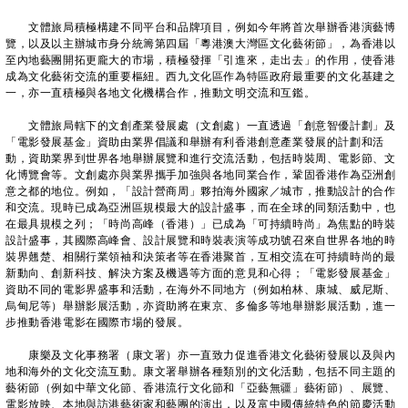
文體旅局積極構建不同平台和品牌項目，例如今年將首次舉辦香港演藝博
覽，以及以主辦城市身分統籌第四屆「粵港澳大灣區文化藝術節」，為香港以
至內地藝團開拓更龐大的市場，積極發揮「引進來，走出去」的作用，使香港
成為文化藝術交流的重要樞紐。西九文化區作為特區政府最重要的文化基建之
一，亦一直積極與各地文化機構合作，推動文明交流和互鑑。
文體旅局轄下的文創產業發展處（文創處）一直透過「創意智優計劃」及
「電影發展基金」資助由業界倡議和舉辦有利香港創意產業發展的計劃和活
動，資助業界到世界各地舉辦展覽和進行交流活動，包括時裝周、電影節、文
化博覽會等。文創處亦與業界攜手加強與各地同業合作，鞏固香港作為亞洲創
意之都的地位。例如，「設計營商周」夥拍海外國家／城市，推動設計的合作
和交流。現時已成為亞洲區規模最大的設計盛事，而在全球的同類活動中，也
在最具規模之列；「時尚高峰（香港）」已成為「可持續時尚」為焦點的時裝
設計盛事，其國際高峰會、設計展覽和時裝表演等成功號召來自世界各地的時
裝界翹楚、相關行業領袖和決策者等在香港聚首，互相交流在可持續時尚的最
新動向、創新科技、解決方案及機遇等方面的意見和心得；「電影發展基金」
資助不同的電影界盛事和活動，在海外不同地方（例如柏林、康城、威尼斯、
烏甸尼等）舉辦影展活動，亦資助將在東京、多倫多等地舉辦影展活動，進一
步推動香港電影在國際市場的發展。
康樂及文化事務署（康文署）亦一直致力促進香港文化藝術發展以及與內
地和海外的文化交流互動。康文署舉辦各種類別的文化活動，包括不同主題的
藝術節（例如中華文化節、香港流行文化節和「亞藝無疆」藝術節）、展覽、
電影放映、本地與訪港藝術家和藝團的演出，以及富中國傳統特色的節慶活動