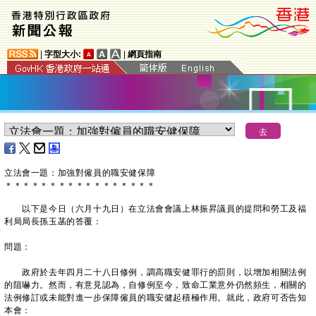
|
字型大小:
|
網頁指南
立法會一題：加強對僱員的職安健保障
＊
＊
＊
＊
＊
＊
＊
＊
＊
＊
＊
＊
＊
＊
＊
＊
＊
以下是今日（六月十九日）在立法會會議上林振昇議員的提問和勞工及福
利局局長孫玉菡的答覆：
問題：
政府於去年四月二十八日修例，調高職安健罪行的罰則，以增加相關法例
的阻嚇力。然而，有意見認為，自修例至今，致命工業意外仍然頻生，相關的
法例修訂或未能對進一步保障僱員的職安健起積極作用。就此，政府可否告知
本會：