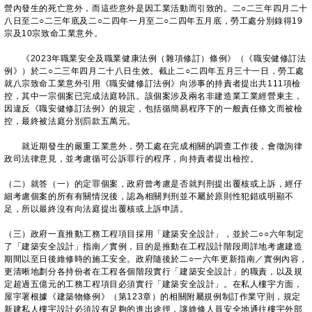
營內發生的死亡意外，而這些意外是因工業活動而引致的。二○二三年四月二十
八日至二○二三年底及二○二四年一月至二○二四年五月底，勞工處分別錄得19
宗及10宗致命工業意外。
《2023年職業安全及職業健康法例（雜項修訂）條例》（《職安健修訂法
例》）於二○二三年四月二十八日生效。截止二○二四年五月三十一日，勞工處
就八宗致命工業意外引用《職安健修訂法例》向涉事的持責者提出共111項檢
控，其中一宗個案已完成法庭聆訊。該個案涉及兩名非建造業工業經營東主，
因違反《職安健修訂法例》的規定，包括循簡易程序下的一般責任條文而被檢
控，最終被法庭分別罰款五萬元。
就近期發生的嚴重工業意外，勞工處在完成相關的調查工作後，會徵詢律
政司法律意見，並考慮循可公訴罪行的程序，向持責者提出檢控。
（二）就答（一）的定罪個案，政府曾考慮是否就判刑提出覆核或上訴，經仔
細考慮個案的所有有關情況後，認為相關判刑並不屬於原則性犯錯或明顯不
足，所以最終沒有向法庭提出覆核或上訴申請。
（三）政府一直推動工務工程項目採用「建築安全設計」，並於二○○六年制定
了「建築安全設計」指南／實例，目的是推動在工程設計階段周詳地考慮建造
期間以至日後維修時的施工安全。政府隨後於二○一六年更新指南／實例內容，
更清晰地劃分各持份者在工程各個階段實行「建築安全設計」的職責，以及規
定超過五億元的工務工程項目必須實行「建築安全設計」。在私人樓宇方面，
屋宇署根據《建築物條例》（第123章）的相關附屬規例制訂作業守則，規定
新建私人樓宇設計必須設有足夠的進出途徑，讓維修人員安全地通往樓宇外部