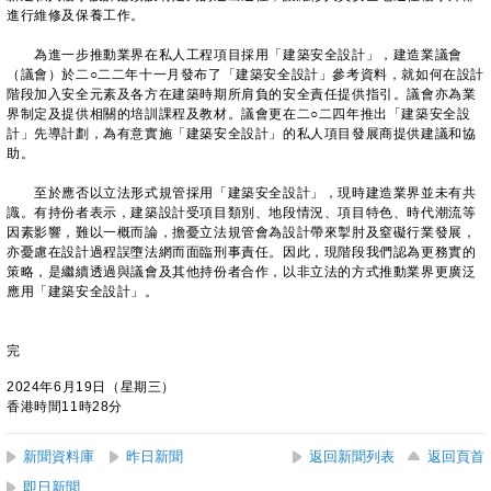
進行維修及保養工作。
為進一步推動業界在私人工程項目採用「建築安全設計」，建造業議會
（議會）於二○二二年十一月發布了「建築安全設計」參考資料，就如何在設計
階段加入安全元素及各方在建築時期所肩負的安全責任提供指引。議會亦為業
界制定及提供相關的培訓課程及教材。議會更在二○二四年推出「建築安全設
計」先導計劃，為有意實施「建築安全設計」的私人項目發展商提供建議和協
助。
至於應否以立法形式規管採用「建築安全設計」，現時建造業界並未有共
識。有持份者表示，建築設計受項目類別、地段情況、項目特色、時代潮流等
因素影響，難以一概而論，擔憂立法規管會為設計帶來掣肘及窒礙行業發展，
亦憂慮在設計過程誤墮法網而面臨刑事責任。因此，現階段我們認為更務實的
策略，是繼續透過與議會及其他持份者合作，以非立法的方式推動業界更廣泛
應用「建築安全設計」。
完
2024年6月19日（星期三）
香港時間11時28分
新聞資料庫
昨日新聞
返回新聞列表
返回頁首
即日新聞