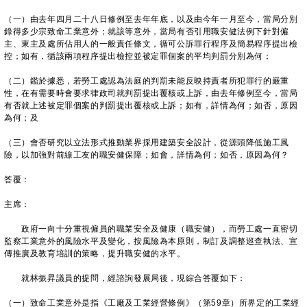
（一）由去年四月二十八日修例至去年年底，以及由今年一月至今，當局分別
錄得多少宗致命工業意外；就該等意外，當局有否引用職安健法例下針對僱
主、東主及處所佔用人的一般責任條文，循可公訴罪行程序及簡易程序提出檢
控；如有，循該兩項程序提出檢控並被定罪個案的平均判罰分別為何；
（二）鑑於據悉，若勞工處認為法庭的判罰未能反映持責者所犯罪行的嚴重
性，在有需要時會要求律政司就判罰提出覆核或上訴，由去年修例至今，當局
有否就上述被定罪個案的判罰提出覆核或上訴；如有，詳情為何；如否，原因
為何；及
（三）會否研究以立法形式推動業界採用建築安全設計，從源頭降低施工風
險，以加強對前線工友的職安健保障；如會，詳情為何；如否，原因為何？
答覆：
主席：
政府一向十分重視僱員的職業安全及健康（職安健），而勞工處一直密切
監察工業意外的風險水平及變化，按風險為本原則，制訂及調整巡查執法、宣
傳推廣及教育培訓的策略，提升職安健的水平。
就林振昇議員的提問，經諮詢發展局後，現綜合答覆如下：
（一）致命工業意外是指《工廠及工業經營條例》（第59章）所界定的工業經