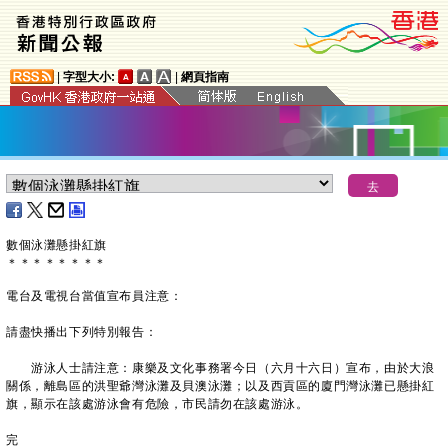
|
字型大小:
|
網頁指南
數個泳灘懸掛紅旗
＊
＊
＊
＊
＊
＊
＊
＊
電台及電視台當值宣布員注意：
請盡快播出下列特別報告：
游泳人士請注意：康樂及文化事務署今日（六月十六日）宣布，由於大浪
關係，離島區的洪聖爺灣泳灘及貝澳泳灘；以及西貢區的廈門灣泳灘已懸掛紅
旗，顯示在該處游泳會有危險，市民請勿在該處游泳。
完