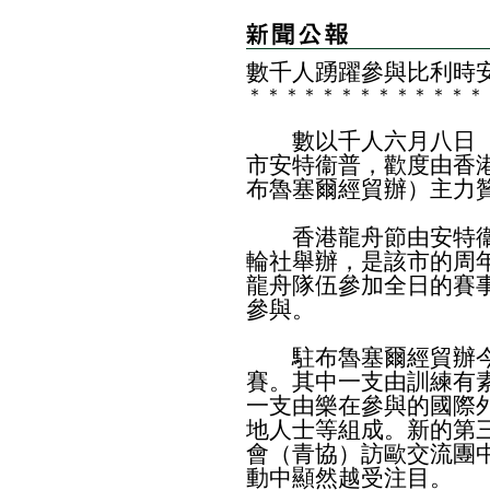
​數千人踴躍參與比利時
＊
＊
＊
＊
＊
＊
＊
＊
＊
＊
＊
＊
＊
數以千人六月八日（
市安特衞普，歡度由香
布魯塞爾經貿辦）主力
香港龍舟節由安特衞
輪社舉辦，是該市的周
龍舟隊伍參加全日的賽
參與。
駐布魯塞爾經貿辦今
賽。其中一支由訓練有
一支由樂在參與的國際
地人士等組成。新的第
會（青協）訪歐交流團
動中顯然越受注目。