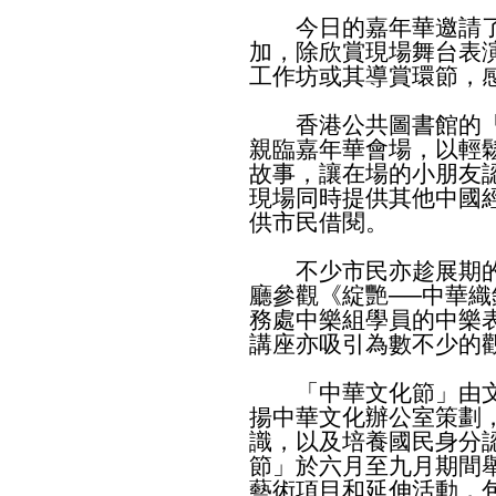
今日的嘉年華邀請了「
加，除欣賞現場舞台表
工作坊或其導賞環節，
香港公共圖書館的「
親臨嘉年華會場，以輕
故事，讓在場的小朋友
現場同時提供其他中國
供市民借閱。
不少市民亦趁展期的
廳參觀《綻艷──中華
務處中樂組學員的中樂
講座亦吸引為數不少的
「中華文化節」由文
揚中華文化辦公室策劃
識，以及培養國民身分
節」於六月至九月期間
藝術項目和延伸活動，