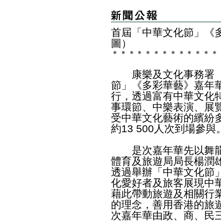
首屆「中華文化節」《
圖）
＊
＊
＊
＊
＊
＊
＊
＊
＊
＊
＊
＊
＊
康樂及文化事務署（
節」《多彩華藝》嘉年
行，透過富有中華文化
事環節、中樂表演、展
受中華文化藝術的繽紛
約13 500人次到場參與
是次嘉年華先以舞龍
體育及旅遊局局長楊潤
透過舉辦「中華文化節
化愛好者及旅客展現中
藉此帶動旅遊及相關行
的理念，善用香港的旅
次嘉年華由政、商、民