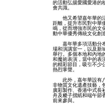
的活動弘揚愛國愛港的
會共識。
他又希望嘉年華的活
距離，提升市民對中華
鳴，從而增強市民的文
動中華優秀傳統文化創
嘉年華多項活動分布
場和演講室一，以及新
舉行。多個本地和內地
和魔術表演，當中的表
的精彩節目，吸引不少
熱烈掌聲。
此外，嘉年華設有八
非物質文化遺產技藝，
廣彩製作、香港中式長
舟及糉子摺紙和端午節
前來參與。