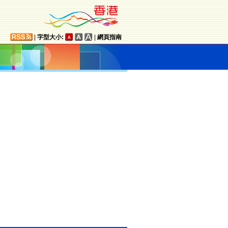
|
字型大小:
|
網頁指南