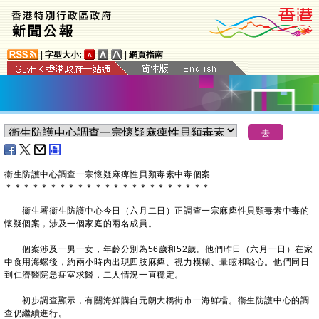
|
字型大小:
|
網頁指南
​衞生防護中心調查一宗懷疑麻痺性貝類毒素中毒個案
＊
＊
＊
＊
＊
＊
＊
＊
＊
＊
＊
＊
＊
＊
＊
＊
＊
＊
＊
＊
＊
＊
＊
衞生署衞生防護中心今日（六月二日）正調查一宗麻痺性貝類毒素中毒的
懷疑個案，涉及一個家庭的兩名成員。
個案涉及一男一女，年齡分別為56歲和52歲。他們昨日（六月一日）在家
中食用海螺後，約兩小時內出現四肢麻痺、視力模糊、暈眩和噁心。他們同日
到仁濟醫院急症室求醫，二人情況一直穩定。
初步調查顯示，有關海鮮購自元朗大橋街市一海鮮檔。衞生防護中心的調
查仍繼續進行。