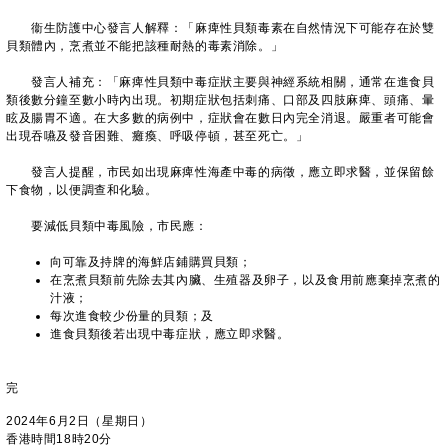
衞生防護中心發言人解釋：「麻痺性貝類毒素在自然情況下可能存在於雙
貝類體內，烹煮並不能把該種耐熱的毒素消除。」
發言人補充：「麻痺性貝類中毒症狀主要與神經系統相關，通常在進食貝
類後數分鐘至數小時內出現。初期症狀包括刺痛、口部及四肢麻痺、頭痛、暈
眩及腸胃不適。在大多數的病例中，症狀會在數日內完全消退。嚴重者可能會
出現吞嚥及發音困難、癱瘓、呼吸停頓，甚至死亡。」
發言人提醒，市民如出現麻痺性海產中毒的病徵，應立即求醫，並保留餘
下食物，以便調查和化驗。
要減低貝類中毒風險，市民應：
向可靠及持牌的海鮮店鋪購買貝類；
在烹煮貝類前先除去其內臟、生殖器及卵子，以及食用前應棄掉烹煮的
汁液；
每次進食較少份量的貝類；及
進食貝類後若出現中毒症狀，應立即求醫。
完
2024年6月2日（星期日）
香港時間18時20分