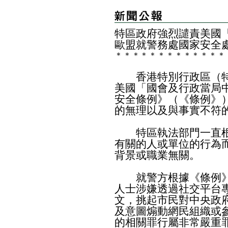
​特區政府強烈譴責美國
歐盟就警務處國家安全
＊
＊
＊
＊
＊
＊
＊
＊
＊
＊
＊
＊
＊
香港特別行政區（特
美國「國會及行政當局
安全條例》（《條例》
的無理以及與事實不符
特區執法部門一直根
有關的人或單位的行為
背景或職業無關。
就警方根據《條例》
人士涉嫌透過社交平台
文，挑起市民對中央政
及意圖煽動網民組織或
的相關罪行屬非常嚴重