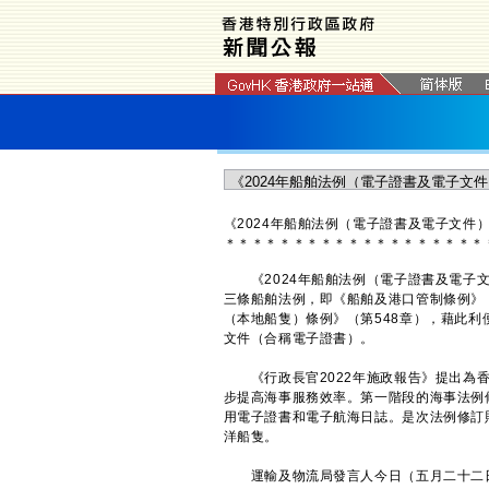
​《2024年船舶法例（電子證書及電子文
＊
＊
＊
＊
＊
＊
＊
＊
＊
＊
＊
＊
＊
＊
＊
＊
＊
＊
＊
《2024年船舶法例（電子證書及電子文
三條船舶法例，即《船舶及港口管制條例》（
（本地船隻）條例》（第548章），藉此
文件（合稱電子證書）。
《行政長官2022年施政報告》提出為香
步提高海事服務效率。第一階段的海事法例
用電子證書和電子航海日誌。是次法例修訂
洋船隻。
運輸及物流局發言人今日（五月二十二日