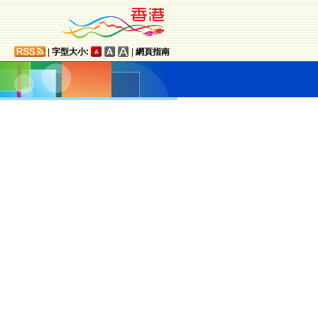
|
字型大小:
|
網頁指南