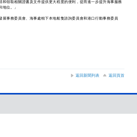
請和領取相關證書及文件提供更大程度的便利，從而進一步提升海事服務
和地位。」
展事務委員會、海事處轄下本地船隻諮詢委員會和港口行動事務委員
。
返回新聞列表
返回頁首