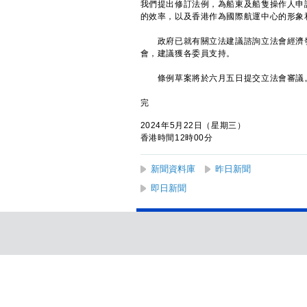
我們提出修訂法例，為船東及船隻操作人申
的效率，以及香港作為國際航運中心的形象
政府已就有關立法建議諮詢立法會經濟發
會，建議獲各委員支持。
條例草案將於六月五日提交立法會審議
完
2024年5月22日（星期三）
香港時間12時00分
新聞資料庫
昨日新聞
即日新聞