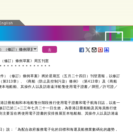
件）（修訂）條例草案》周五刊憲
＊
＊
＊
＊
＊
＊
＊
＊
＊
＊
＊
＊
＊
＊
件）（修訂）條例草案》將於星期五（五月二十四日）刊登憲報，以修訂
第313章）、《商船（防止及控制污染）條例》（第413章）及《商船
利便本地船舶、其操作人以及訪港遠洋船隻使用電子證書／牌照／許可證／
港註冊船舶和本地船隻分階段推行使用電子證書和電子航海日誌，以進一
修訂已於二○二三年七月二十一日生效，為香港註冊船舶及其海員推行使
則主要旨在將使用電子證書的安排推展至本地船舶、其操作人以及訪港遠
）說：「為配合政府服務電子化的目標和海運及船務業數碼化的趨勢，