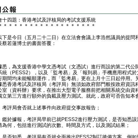
會十四題：香港考試及評核局的考試支援系統
＊
＊
＊
＊
＊
＊
＊
＊
＊
＊
＊
＊
＊
＊
＊
＊
＊
＊
＊
是今日（五月二十二日）在立法會會議上李浩然議員的提問
長蔡若蓮博士的書面答覆：
：
，為支援香港中學文憑考試（文憑試）進行而設的第二代公
系統（PESS2），以及「監考易」及「報到易」手機應用程式於
行期間均未能暢順運作，而「監考易」更在上月十三日起停用。
據悉香港考試及評核局（考評局）無須如政府部門般按政府資訊
公室（資科辦）要求，在推出大型電子服務前把相關系統交由資
獨立第三方進行額外的負載及壓力測試。就此，政府可否告知本
）考評局會否就上述事件向政府提交事故報告；
）鑑於據報，考評局早前已就PESS2進行壓力測試，是否知悉該
情為何，包括進行測試的次數、時間及方式，以及測試結果；
）是否知悉，考評局有否就全面推出PESS2制訂後備方案，例如