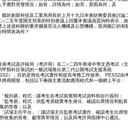
人手應對突發情況；如有，詳情為何；如否，原因為何；及
）鑑於創新科技及工業局局長於上月十九日本會財務委員會討論
二○二五年度開支預算的特別會議上回覆本會議員質詢時表示，
將上述資科辦的要求擴展至法人機構及公營機構，當局擬訂的有
行時間表為何？
：
：
考試及評核局（考評局）在二○二四年香港中學文憑考試（
的甲類科目筆試的一般試場推出第二代公開考試支援系統
ESS2），目的是簡化考試運作和提高考務工作效率。 PESS2由
承辨商開發，包括以下兩個主要流動應用程式和一個網上平台：
「報到易」程式：讓考生在考試前查閱考試資料和自行簽到；
「監考易」程式：供監考員核實考生身分、確認出席情況和點算
集的答卷；以及
「試場主任平台」：讓試場主任監察考試運作、確認考生出席情
所收集的答卷、處理異常情況，以及與考評局指揮中心通訊。