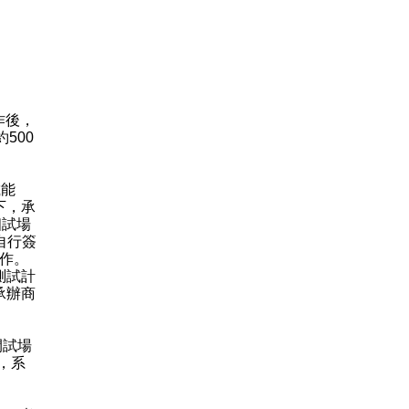
作後，
500
載能
下，承
個試場
自行簽
工作。
測試計
承辦商
間試場
，系