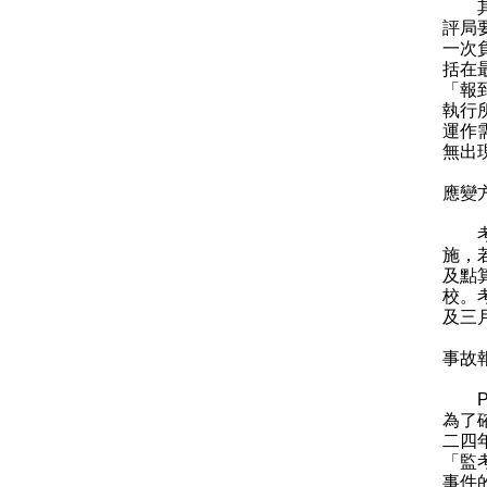
其後
評局
一次
括在
「報
執行
運作
無出
應變
考評
施，
及點
校。
及三
事故
PE
為了
二四
「監
事件