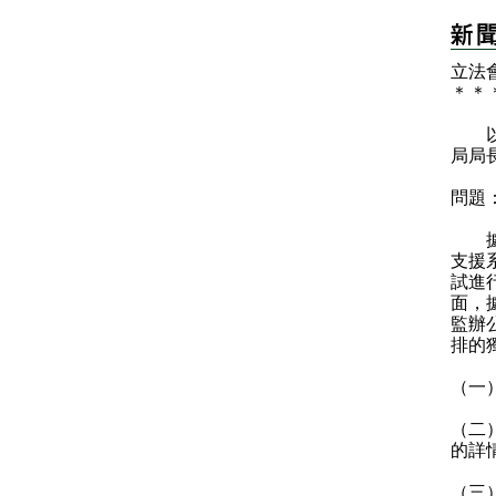
立法
＊
＊
以下
局局
問題
據悉
支援
試進
面，
監辦
排的
（一
（二
的詳
（三