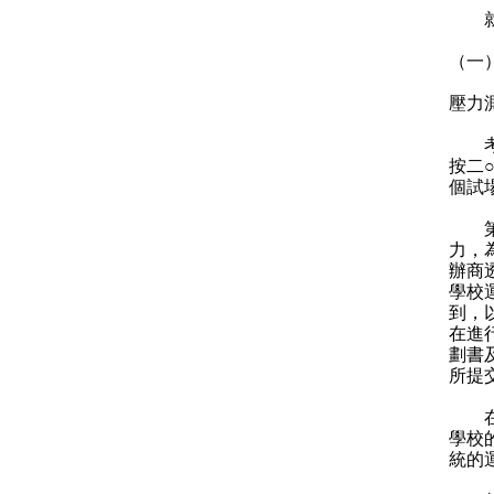
就李
（一
壓力
考評
按二○
個試
第一
力，
辦商
學校
到，
在進
劃書
所提
在二
學校
統的