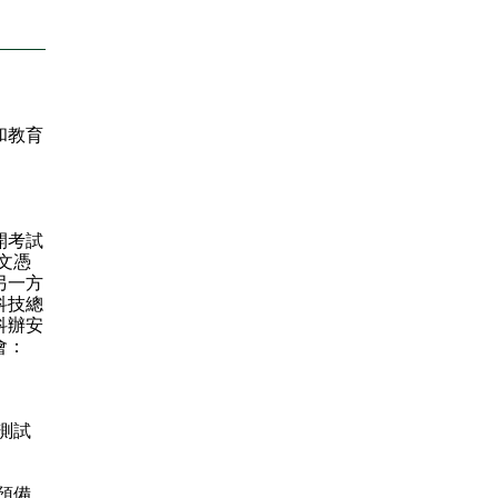
和教育
開考試
文憑
另一方
科技總
科辦安
會：
測試
預備