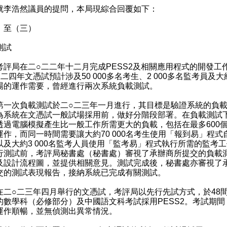
浩然議員的提問，本局現綜合回覆如下：
）至（三）
測試
局在二○二二年十二月完成PESS2及相關應用程式的開發工
二四年文憑試預計涉及50 000多名考生、2 000多名監考員及大約
場的運作需要，曾經進行兩次系統負載測試。
次負載測試於二○二三年一月進行，其目標是驗證系統的負
為系統在文憑試一般試場採用前，做好分階段部署。在負載測試
透過電腦模擬產生比一般工作所需更大的負載，包括在最多600
運作，而同一時間需要讓大約70 000名考生使用「報到易」程式
以及大約3 000名監考人員使用「監考易」程式執行所需的監考
行測試前，考評局秘書處（秘書處）審視了承辦商所提交的負載
及設計流程圖，並提供相關意見。測試完成後，秘書處亦審視了
交的測試表現報告，接納系統已完成有關測試。
○二三年四月舉行的文憑試，考評局以先行先試方式，於48
的數學科（必修部分）及中國語文科考試採用PESS2。考試期間
運作順暢，並無偵測出異常情況。