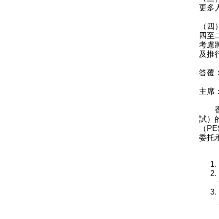
更多
（四
四至
考慮
及推
答覆
主席
香港
試）
（P
委托