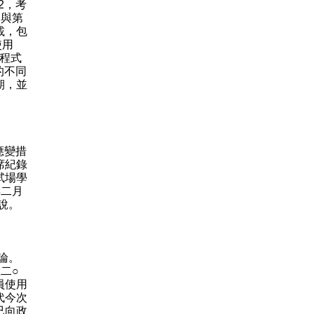
2，考
劃與第
載，包
使用
」程式
的不同
期，並
應變措
席紀錄
試場學
年二月
說。
論。
二○
員使用
代今次
已向政