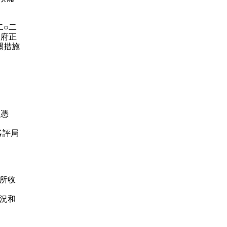
二○二
政府正
關措施
文憑
考評局
所收
況和