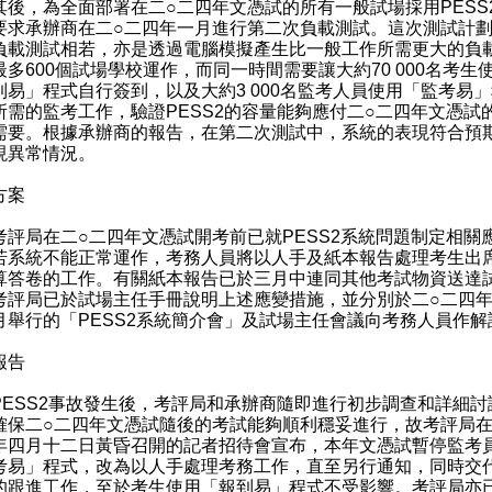
，為全面部署在二○二四年文憑試的所有一般試場採用PESS
要求承辦商在二○二四年一月進行第二次負載測試。這次測試計
負載測試相若，亦是透過電腦模擬產生比一般工作所需更大的負
最多600個試場學校運作，而同一時間需要讓大約70 000名考生
到易」程式自行簽到，以及大約3 000名監考人員使用「監考易
所需的監考工作，驗證PESS2的容量能夠應付二○二四年文憑試
需要。根據承辦商的報告，在第二次測試中，系統的表現符合預
現異常情況。
方案
局在二○二四年文憑試開考前已就PESS2系統問題制定相關
若系統不能正常運作，考務人員將以人手及紙本報告處理考生出
算答卷的工作。有關紙本報告已於三月中連同其他考試物資送達
考評局已於試場主任手冊說明上述應變措施，並分別於二○二四
月舉行的「PESS2系統簡介會」及試場主任會議向考務人員作解
報告
SS2事故發生後，考評局和承辦商隨即進行初步調查和詳細討
確保二○二四年文憑試隨後的考試能夠順利穩妥進行，故考評局在
年四月十二日黃昏召開的記者招待會宣布，本年文憑試暫停監考
考易」程式，改為以人手處理考務工作，直至另行通知，同時交
的跟進工作，至於考生使用「報到易」程式不受影響。考評局亦