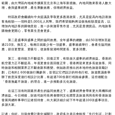
範圍，由大灣區內地城市擴展至北京和上海等新措施。內地同胞來香港人數大
增，會與盛事經濟，產生乘數效應，倍增經濟效益。
特區政府會繼續向中央提議及爭取更多惠港政策，尤其是提高內地訪港旅
客免稅額——現時是5,000元人民幣。我們希望能夠將這個免稅額度提高，以
增加內地訪客的購物意欲，進一步刺激零售市道，尤其是貴價貨品。內地旅客
購物會更開心，零售業生意會更多。
第二是盛事與盛事之間的協同效應。全年盛事的總數，由150項增加至超
過210項。換言之，每兩日就最少有一項盛事。盛事連續舉行，會產生協同效
應，節目更豐富、更吸引，使旅客留港時間更長、更多消費。
第三，接待能力不斷提升、回復正常，有助放大盛事的經濟效益。香港的
航空運力正不斷提高，年底更會全面回復正常，香港將迎來更多長途旅客。同
時旅遊和相關業界正不斷創新和應變。例如政府推出的本地特色旅遊鼓勵計
劃，已有約1 600個旅行團參與，並登記它們設計的特色行程。旅遊業議會舉
辦了創意深度遊行程設計比賽，有超過700份新行程路線參賽。這些都配合
「香港無處不旅遊」的理念，進一步推動多元化旅遊。
在這三項有利因素所產生的協同效應之下，盛事經濟會帶來更大商機和經
濟效益。今日稍後，財政司副司長將會聯同文化體育及旅遊局局長和香港旅遊
發展局總幹事舉行記者招待會，向大家詳細介紹下半年超過100項盛事項目。
多謝大家。
記者：你好。垃圾收費計劃全城關注，政府多次表示會檢視「先行先試」計劃