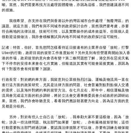
噸。當然，我們需要再找方法處理固體廢物，亦因為這樣，我們曾建議過不同
的措施。
我很希望、亦支持在我們與香港以外的灣區城市合作處理「無廢灣區」的
議題。就這方面，我們有與不同城市的政府探討合作，當然我們要考慮，亦要
符合兩地的法律法規、技術可行性，以及實際操作的成本效益等。但我個人是
很歡迎這個做法，我亦會積極嘗試與內地不同城市的政府探討這可能性。
記者：特首，你好。首先想問怎樣看待近日接連有的士業界自發「放蛇」打擊
Uber的行動，政府目前的規管工作進度如何？另外見到有些營運商開始加入香
港的市場，政府規管的意向會否有變？第二條問題想了解，港交所在惡劣天氣
下不停市的安排本來會在七月實施，但報道說其實有可能會延後實施，原因為
何？對股市會有何影響？謝謝。
行政長官：對於網約車方面，我留意到公眾很熱烈討論。運輸及物流局一直在
進行這方面的政策研究，尤其是法律方面的問題、社會普遍對點對點個人交通
的需求，以及海外對網約車的規管方法。在七月左右，即年中，相信運輸及物
流局會完成這方面的初步調研，將於立法會交通事務委員會介紹政府的調研結
果。當然，我們亦會聆聽意見，看看我們應該朝甚麼方向走，因為這方面的意
見都是分歧的。
另外，對於有些人士自己去「放蛇」，我奉勸大家不要這樣做，因為「放
蛇」涉及一些法律問題。執法部門如果要「放蛇」，亦有嚴格規矩管制，這些
行動需要執法部門經過訓練，要認識法律規限才可以做，亦要有訓練去確保能