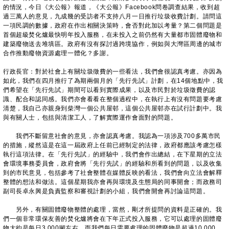
的情況，今日《大公報》報道，《大公報》Facebook問卷調查結果，收到超
過三萬人的意見，九成幾的受訪者不支持八月一日推行垃圾收費計劃。請問這
一項民調的數據，政府在作出相關決策時，會否對此加以考量？第二個問題是
首個超級焚化爐最快明年投入服務，在未投入之前仍然有大量都市固體廢物和
建築廢物送去堆填區。政府有沒有探討過跨境協作，例如與大灣區周邊的城市
合作推動廢物資源處理一體化？多謝。
行政長官：對於社會上有關垃圾徵費的一些看法，我們會很認真考慮。亦因為
如此，我們在四月推行了為期兩個月的「先行先試」計劃，在14個地點中，我
們希望在「先行先試」期間可以看到實際成果，以及市民對於垃圾徵費的認
識、配合和認同感。我們亦會看看在整個過程中，在執行上有沒有問題要考慮
清楚，我自己亦親身到柴灣一個公共屋邨，這個公共屋邨亦在試行計劃中。我
與有關人士，包括與清潔工人，了解實際運作會面對的問題。
我們不斷留意社會的意見，亦會認真考慮。我認為一項涉及700多萬市民
的措施，縱然這是在這一屆政府上任前已經制定的法律，政府都應該考慮怎樣
執行這項法律。在「先行先試」的經驗中，我們會作出總結，在下星期的立法
會環境事務委員會，政府會將「先行先試」的經驗和所看到的問題，以及收集
到的市民意見，包括參考了社會整體在媒體反映的看法，我們會向立法會解釋
整體的想法和做法。這個星期我亦會再與環境及生態局的同事開會；而政務司
副司長卓永興是負責監察和審視計劃的小組，我們會開會再討論這問題。
另外，有關固體廢物整體的處理，當然，剛才所提問的資料是正確的。我
們一個非常環保友善的焚化爐將會在下年正式投入服務，它可以處理的固體廢
物大約是每日3 000噸左右，而我們每日需要處理的固體廢物是超過10 000