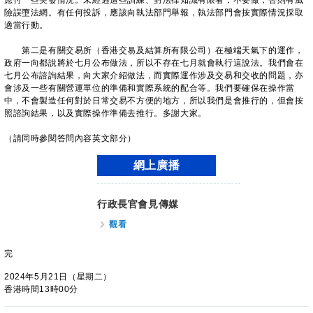
應付一些突發情況。未經過這些訓練、對法律知識有限者，不要做，否則有風
險誤墮法網。有任何投訴，應該向執法部門舉報，執法部門會按實際情況採取
適當行動。
第二是有關交易所（香港交易及結算所有限公司）在極端天氣下的運作，
政府一向都說將於七月公布做法，所以不存在七月就會執行這說法。我們會在
七月公布諮詢結果，向大家介紹做法，而實際運作涉及交易和交收的問題，亦
會涉及一些有關營運單位的準備和實際系統的配合等。我們要確保在操作當
中，不會製造任何對於日常交易不方便的地方，所以我們是會推行的，但會按
照諮詢結果，以及實際操作準備去推行。多謝大家。
（請同時參閱答問內容英文部分）
網上廣播
行政長官會見傳媒
觀看
完
2024年5月21日（星期二）
香港時間13時00分