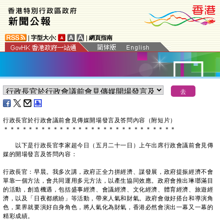
|
字型大小:
|
網頁指南
行政長官於行政會議前會見傳媒開場發言及答問內容（附短片）
＊
＊
＊
＊
＊
＊
＊
＊
＊
＊
＊
＊
＊
＊
＊
＊
＊
＊
＊
＊
＊
＊
＊
＊
＊
＊
＊
＊
以下是行政長官李家超今日（五月二十一日）上午出席行政會議前會見傳
媒的開場發言及答問內容：
行政長官：早晨。我多次講，政府正全力拼經濟、謀發展，政府提振經濟不會
單靠一個方法，會共同運用多元方法，以產生協同效應。政府會推出琳瑯滿目
的活動，創造機遇，包括盛事經濟、會議經濟、文化經濟、體育經濟、旅遊經
濟，以及「日夜都繽紛」等活動，帶來人氣和財氣。政府會做好搭台和導演角
色，業界就要演好自身角色，將人氣化為財氣，香港必然會演出一幕又一幕的
精彩成績。