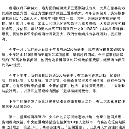
經過政府不斷努力，這方面的經濟效果已逐漸顯現出來，尤其在旅客訪港
的經濟效益方面，在這方面的經濟效益正逐步擴大。今年首四個月，訪港旅客
總數達到1 462萬人次，較去年同期增加一倍，其中，外國旅客有很好的增
幅。單計四月，美國、加拿大和印尼的旅客錄得八成多增幅，大多是過夜客和
長途客。按估算，每150萬名旅客可以帶來百分之0.1的GDP（本地生產總值）
增長，長途旅客帶來的經濟增長就更大。我們會繼續推出各種活動，提振經
濟。
今年一月，我們表示估計全年會有約150項盛事，現在我宣布會加碼60多
項，全年將由150項增加至超過210項盛事，增幅超過四成。全年盛事預計吸
引約170萬名旅客參與，他們會為香港帶來約72億元的消費額，經濟增加價值
約為43億元。
今年下半年，我們會推出超過100項盛事，有文藝和創意活動、節慶匯
演、體育比賽、大型會議、貿易展覽、金融峰會等涉及不同領域；既有全新的
盛事，亦有載譽歸來的盛事。全新的盛事，包括「香港演藝博覽」、「香港時
裝設計周」，以及和交通運輸有關的「超級樞紐博覽會」等。
下半年的盛事除了個別活動會吸引更多旅客數目之外，有三大因素會促使
帶來更大經濟效益。
第一，盛事經濟和近月中央推出的多項挺港惠港措施，會產生協同效應，
倍增經濟效益。中央挺港惠港措施包括新增10個人遊城市，商務簽注逗留期限
由七日增加一倍至14日，商務簽注可以「全國通辦」，以及將人才簽注的適用