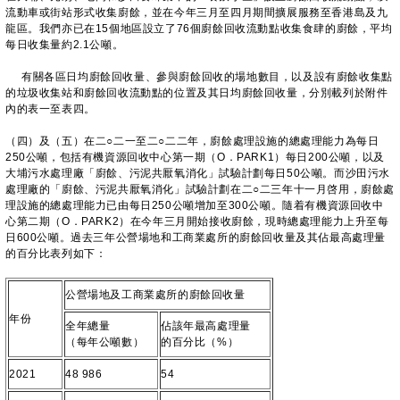
流動車或街站形式收集廚餘，並在今年三月至四月期間擴展服務至香港島及九
龍區。我們亦已在15個地區設立了76個廚餘回收流動點收集食肆的廚餘，平均
每日收集量約2.1公噸。
有關各區日均廚餘回收量、參與廚餘回收的場地數目，以及設有廚餘收集點
的垃圾收集站和廚餘回收流動點的位置及其日均廚餘回收量，分別載列於附件
內的表一至表四。
（四）及（五）在二○二一至二○二二年，廚餘處理設施的總處理能力為每日
250公噸，包括有機資源回收中心第一期（O．PARK1）每日200公噸，以及
大埔污水處理廠「廚餘、污泥共厭氧消化」試驗計劃每日50公噸。而沙田污水
處理廠的「廚餘、污泥共厭氧消化」試驗計劃在二○二三年十一月啓用，廚餘處
理設施的總處理能力已由每日250公噸增加至300公噸。隨着有機資源回收中
心第二期（O．PARK2）在今年三月開始接收廚餘，現時總處理能力上升至每
日600公噸。過去三年公營場地和工商業處所的廚餘回收量及其佔最高處理量
的百分比表列如下：
公營場地及工商業處所的廚餘回收量
年份
全年總量
佔該年最高處理量
（每年公噸數）
的百分比（%）
2021
48 986
54