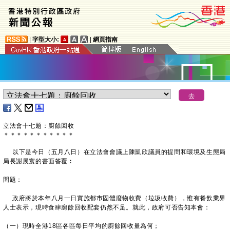
|
字型大小:
|
網頁指南
立法會十七題：廚餘回收
＊
＊
＊
＊
＊
＊
＊
＊
＊
＊
＊
以下是今日（五月八日）在立法會會議上陳凱欣議員的提問和環境及生態局
局長謝展寰的書面答覆︰
問題：
政府將於本年八月一日實施都市固體廢物收費（垃圾收費），惟有餐飲業界
人士表示，現時食肆廚餘回收配套仍然不足。就此，政府可否告知本會：
（一）現時全港18區各區每日平均的廚餘回收量為何；