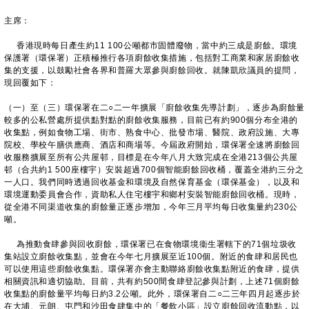
主席：
香港現時每日產生約11 100公噸都市固體廢物，當中約三成是廚餘。環境
保護署（環保署）正積極推行各項廚餘收集措施，包括對工商業和家居廚餘收
集的支援，以鼓勵社會各界和普羅大眾參與廚餘回收。就陳凱欣議員的提問，
現回覆如下：
（一）至（三）環保署在二○二一年擴展「廚餘收集先導計劃」，逐步為廚餘量
較多的公私營處所提供點對點的廚餘收集服務，目前已有約900個分布全港的
收集點，例如食物工場、街市、熟食中心、批發市場、醫院、政府設施、大專
院校、學校午膳供應商、酒店和商場等。今屆政府開始，環保署全速將廚餘回
收服務擴展至所有公共屋邨，目標是在今年八月大致完成在全港213個公共屋
邨（合共約1 500座樓宇）安裝超過700個智能廚餘回收桶，覆蓋全港約三分之
一人口。我們同時透過回收基金和環境及自然保育基金（環保基金），以及和
環境運動委員會合作，資助私人住宅樓宇和鄉村安裝智能廚餘回收桶。現時，
從全港不同渠道收集的廚餘量正逐步增加，今年三月平均每日收集量約230公
噸。
為推動食肆參與回收廚餘，環保署已在食物環境衞生署轄下的71個垃圾收
集站設立廚餘收集點，並會在今年七月擴展至近100個。附近的食肆和居民也
可以使用這些廚餘收集點。環保署亦會主動聯絡廚餘收集點附近的食肆，提供
相關資訊和適切協助。目前，共有約500間食肆登記參與計劃，上述71個廚餘
收集點的廚餘量平均每日約3.2公噸。此外，環保署自二○二三年四月起逐步於
在大埔、元朗、屯門和沙田食肆集中的「餐飲小區」設立廚餘回收流動點，以