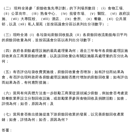
（二） 現時全港參「廚餘收集先導計劃」的下列場所數目：（i）食物工場、
（ii）公眾街市、（iii）熟食中心、（iv）批發市場、（v）醫院、（vi）政府設
施、（vii）大專院校、（viii）酒店、（ix）會所、（x）餐廳、（xi）公共屋
邨，以及（xii）私人屋苑（並按區議會分區以表列出分項數字）；
（三）現時全港（i）各垃圾站廚餘回收點及（ii）各廚餘回收流動點每日平均
的廚餘回收量為何，並按區議會分區以表列出分項數字；
（四）政府各廚餘處理設施的最高處理量為何；過去三年每年各廚餘處理設施
回收來自工商業廚餘的總量，以及該回收量佔有關設施最高處理量的百分比為
何；
（五）有否評估垃圾收費實施後，廚餘回收量會否增加；如有評估而結果為
會，有否評估現時政府各廚餘處理設施能否應付增加的廚餘回收量；如有評估
而結果為否，有何應對措施；
（六）當局有何具體方法進一步鼓勵工商業從源頭減少廚餘，例如會否考慮資
助餐飲業界設立分類回收設施，或鼓勵業界參與食物回收及捐贈活動；如會，
詳情為何；如否，原因為何；及
（七）當局會否推出措施促進下游廚餘回收業的發展，以完善廚餘回收產業
鏈；如會，詳情為何；如否，原因為何？
答覆：