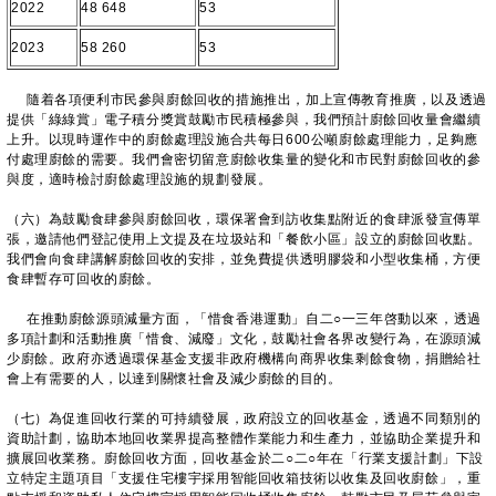
2022
48 648
53
2023
58 260
53
隨着各項便利市民參與廚餘回收的措施推出，加上宣傳教育推廣，以及透過
提供「綠綠賞」電子積分獎賞鼓勵市民積極參與，我們預計廚餘回收量會繼續
上升。以現時運作中的廚餘處理設施合共每日600公噸廚餘處理能力，足夠應
付處理廚餘的需要。我們會密切留意廚餘收集量的變化和市民對廚餘回收的參
與度，適時檢討廚餘處理設施的規劃發展。
（六）為鼓勵食肆參與廚餘回收，環保署會到訪收集點附近的食肆派發宣傳單
張，邀請他們登記使用上文提及在垃圾站和「餐飲小區」設立的廚餘回收點。
我們會向食肆講解廚餘回收的安排，並免費提供透明膠袋和小型收集桶，方便
食肆暫存可回收的廚餘。
在推動廚餘源頭減量方面，「惜食香港運動」自二○一三年啓動以來，透過
多項計劃和活動推廣「惜食、減廢」文化，鼓勵社會各界改變行為，在源頭減
少廚餘。政府亦透過環保基金支援非政府機構向商界收集剩餘食物，捐贈給社
會上有需要的人，以達到關懷社會及減少廚餘的目的。
（七）為促進回收行業的可持續發展，政府設立的回收基金，透過不同類別的
資助計劃，協助本地回收業界提高整體作業能力和生產力，並協助企業提升和
擴展回收業務。廚餘回收方面，回收基金於二○二○年在「行業支援計劃」下設
立特定主題項目「支援住宅樓宇採用智能回收箱技術以收集及回收廚餘」，重