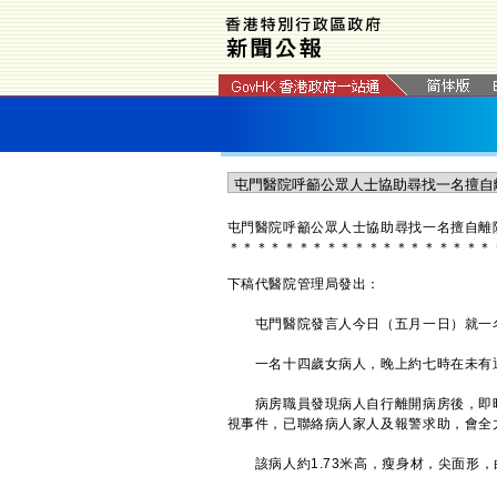
屯門醫院呼籲公眾人士協助尋找一名擅自離
＊
＊
＊
＊
＊
＊
＊
＊
＊
＊
＊
＊
＊
＊
＊
＊
＊
＊
＊
下稿代醫院管理局發出：
屯門醫院發言人今日（五月一日）就一名
一名十四歲女病人，晚上約七時在未有通
病房職員發現病人自行離開病房後，即時
視事件，已聯絡病人家人及報警求助，會全
該病人約1.73米高，瘦身材，尖面形，