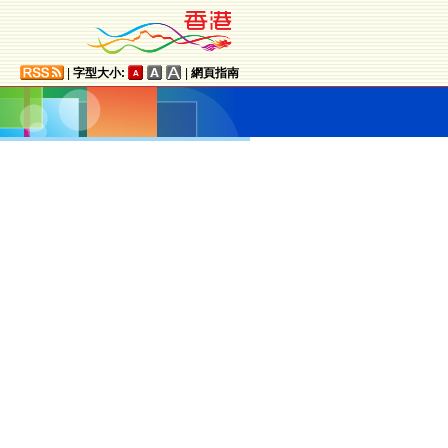
|
字型大小:
|
網頁指南