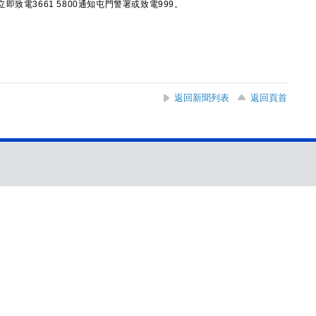
電3661 5800通知屯門警署或致電999。
返回新聞列表
返回頁首