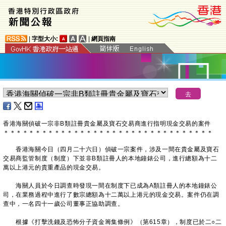
|
字型大小:
|
網頁指南
​香港海關偵破一宗非B類註冊貴金屬及寶石交易商進行指明現金交易的案件
＊
＊
＊
＊
＊
＊
＊
＊
＊
＊
＊
＊
＊
＊
＊
＊
＊
＊
＊
＊
＊
＊
＊
＊
＊
＊
＊
＊
＊
＊
＊
＊
＊
香港海關今日（四月二十六日）偵破一宗案件，涉及一間在貴金屬及寶石
交易商監管制度（制度）下並非B類註冊人的本地鐘錶公司，進行總額為十二
萬以上港元的貴重產品的現金交易。
海關人員於今日調查時發現一間在制度下已成為A類註冊人的本地鐘錶公
司，在業務過程中進行了數宗總額為十二萬以上港元的現金交易。案件仍在調
查中，一名四十一歲公司董事正協助調查。
根據《打擊洗錢及恐怖分子資金籌集條例》（第615章），制度已於二○二