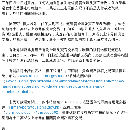
三年四月一日起實施。任何人如有意在香港經營貴金屬及寶石業務，並在業務
過程中在香港進行總額為十二萬或以上港元的交易（不論是支付或收取款
項），均須向海關關長註冊。
除B類註冊人以外，任何人均不得在經營貴金屬及寶石業務過程中，進行
總額為十二萬或以上港元的現金交易。任何並非B類註冊人的交易商，若聲稱
為B類註冊人、聲稱獲授權進行；或進行任何總額為十二萬或以上港元的現金
交易，均屬違法，一經定罪，最高可被判處罰款港幣十萬元及監禁六個月。
香港海關藉此提醒所有貴金屬及寶石交易商，制度的註冊過渡期經已結
束，任何由二○二四年一月一日起提交註冊申請的交易商，必須在成功獲得相關
註冊後才可進行總額為十二萬或以上港元的現金或非現金交易。
有關註冊申請的表格、程序和指引，可瀏覽「貴金屬及寶石交易商註冊系
統」網站（
www.drs.customs.gov.hk
）或香港海關網頁
（
www.customs.gov.hk/tc/service-enforcement-information/anti-money-
laundering/supervision-of-dealers-in-precious-metals-and-
ston/index.html
）。
市民可致電海關二十四小時熱線2545 6182，或透過舉報罪案專用電郵帳
戶（
crimereport@customs.gov.hk
）或網上表格
（
eform.cefs.gov.hk/form/ced002
）舉報懷疑在沒有所需註冊的情況下而進行
總額為十二萬或以上港元的相關貴金屬及寶石交易。
完