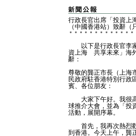
​行政長官出席「投資上
（中國香港站）致辭（
＊
＊
＊
＊
＊
＊
＊
＊
＊
＊
＊
＊
＊
以下是行政長官李家
資上海 共享未來」海
辭：
尊敬的龔正市長（上海
民政府駐香港特別行政
賓、各位朋友：
大家下午好。我很高
球推介大會，並為「投
活動，展開序幕。
首先，我再次熱烈歡
到香港。今天上午，龔