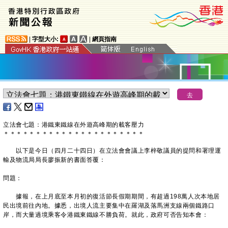
|
字型大小:
|
網頁指南
​立法會七題：港鐵東鐵線在外遊高峰期的載客壓力
＊
＊
＊
＊
＊
＊
＊
＊
＊
＊
＊
＊
＊
＊
＊
＊
＊
＊
＊
＊
＊
＊
以下是今日（四月二十四日）在立法會會議上李梓敬議員的提問和署理運
輸及物流局局長廖振新的書面答覆：
問題：
據報，在上月底至本月初的復活節長假期期間，有超過198萬人次本地居
民出境前往內地。據悉，出境人流主要集中在羅湖及落馬洲支線兩個鐵路口
岸，而大量過境乘客令港鐵東鐵線不勝負荷。就此，政府可否告知本會：