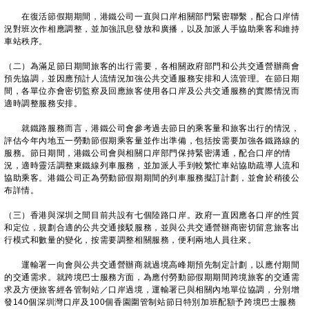
​在復活節假期期間，港鐵公司一直與口岸相關部門緊密聯繫，配合口岸情
況對班次作相應調整，並加強訊息發放和廣播，以及加派人手協助乘客和維持
車站秩序。
（二）為滿足節日期間旅客的出行需要，各相關政府部門和公共交通營辦商會
預先協調，並因應預計人流情況加強公共交通服務安排和人流管理。在節日期
間，各單位亦會密切監察及回應旅客使用各口岸及公共交通服務的實際情況而
適時調整服務安排。
就鐵路服務而言，港鐵公司會參考過去節日的乘客量和旅客出行的情況，
評估今年內地五一勞動節假期乘客量並作出準備，包括按需要加強各鐵路線的
服務。節日期間，港鐵公司會與相關口岸部門保持緊密溝通，配合口岸的情
況，適時靈活調整東鐵線列車服務，並加派人手到較繁忙車站協助疏導人流和
協助乘客。港鐵公司正為勞動節假期期間的列車服務擬訂計劃，並會於稍後公
布詳情。
（三）香港與深圳之間目前共設有七個陸路口岸。政府一直因應各口岸的性質
和定位，規劃合適的公共交通接駁服務，並與公共交通營辦商密切留意旅客出
行模式和數量的變化，按需要調整相關服務，便利兩地人員往來。
運輸署一向會與公共交通營辦商就過境高峰期預先制定計劃，以應付期間
的交通需求。就跨境巴士服務方面，為應付勞動節假期期間跨境旅客的交通需
求及方便旅客經各管制站／口岸過境，運輸署已與相關內地單位協調，分別增
發140個深圳灣口岸及100個香園圍管制站節日特別加班配額予跨境巴士服務