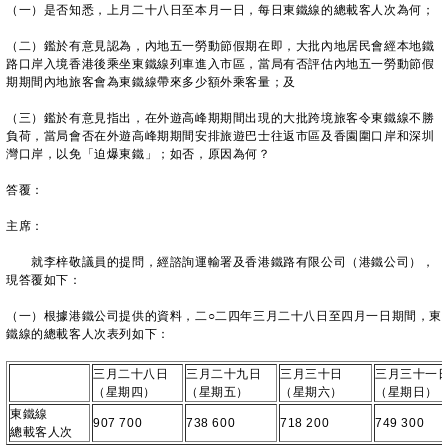
（一）是否知悉，上月二十八日至本月一日，每日東鐵線的總載客人次為何；
（二）鑑於有意見認為，內地五一勞動節假期在即，大批內地居民會經本地鐵
路口岸入境香港後乘坐東鐵線列車進入市區，當局有否評估內地五一勞動節假
期期間內地旅客會為東鐵線帶來多少額外乘客量；及
（三）鑑於有意見指出，在外遊高峰期期間出現的大批跨境旅客令東鐵線不勝
負荷，當局會否在外遊高峰期期間安排旅遊巴士往返市區及香園圍口岸和深圳
灣口岸，以免「迫爆東鐵」；如否，原因為何？
答覆：
主席：
就李梓敬議員的提問，經諮詢運輸署及香港鐵路有限公司（港鐵公司），
現答覆如下：
（一）根據港鐵公司提供的資料，二○二四年三月二十八日至四月一日期間，東
鐵線的總載客人次表列如下：
三月二十八日
三月二十九日
三月三十日
三月三十一
（星期四）
（星期五）
（星期六）
（星期日）
東鐵線
907 700
738 600
718 200
749 300
總載客人次