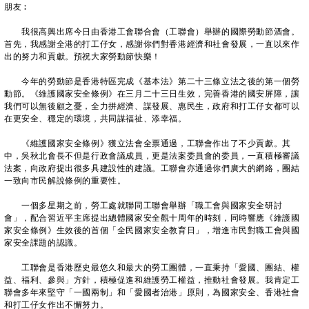
朋友︰
我很高興出席今日由香港工會聯合會（工聯會）舉辦的國際勞動節酒會。
首先，我感謝全港的打工仔女，感謝你們對香港經濟和社會發展，一直以來作
出的努力和貢獻。預祝大家勞動節快樂！
今年的勞動節是香港特區完成《基本法》第二十三條立法之後的第一個勞
動節。《維護國家安全條例》在三月二十三日生效，完善香港的國安屏障，讓
我們可以無後顧之憂，全力拼經濟、謀發展、惠民生，政府和打工仔女都可以
在更安全、穩定的環境，共同謀福祉、添幸福。
《維護國家安全條例》獲立法會全票通過，工聯會作出了不少貢獻。其
中，吳秋北會長不但是行政會議成員，更是法案委員會的委員，一直積極審議
法案，向政府提出很多具建設性的建議。工聯會亦通過你們廣大的網絡，團結
一致向市民解說條例的重要性。
一個多星期之前，勞工處就聯同工聯會舉辦「職工會與國家安全研討
會」，配合習近平主席提出總體國家安全觀十周年的時刻，同時響應《維護國
家安全條例》生效後的首個「全民國家安全教育日」，增進市民對職工會與國
家安全課題的認識。
工聯會是香港歷史最悠久和最大的勞工團體，一直秉持「愛國、團結、權
益、福利、參與」方針，積極促進和維護勞工權益，推動社會發展。我肯定工
聯會多年來堅守「一國兩制」和「愛國者治港」原則，為國家安全、香港社會
和打工仔女作出不懈努力。