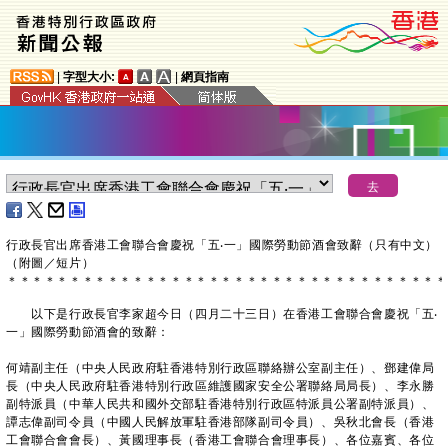
|
字型大小:
|
網頁指南
​行政長官出席香港工會聯合會慶祝「五‧一」國際勞動節酒會致辭（只有中文）
（附圖／短片）
＊
＊
＊
＊
＊
＊
＊
＊
＊
＊
＊
＊
＊
＊
＊
＊
＊
＊
＊
＊
＊
＊
＊
＊
＊
＊
＊
＊
＊
＊
＊
＊
＊
＊
＊
以下是行政長官李家超今日（四月二十三日）在香港工會聯合會慶祝「五‧
一」國際勞動節酒會的致辭：
何靖副主任（中央人民政府駐香港特別行政區聯絡辦公室副主任）、鄧建偉局
長（中央人民政府駐香港特別行政區維護國家安全公署聯絡局局長）、李永勝
副特派員（中華人民共和國外交部駐香港特別行政區特派員公署副特派員）、
譚志偉副司令員（中國人民解放軍駐香港部隊副司令員）、吳秋北會長（香港
工會聯合會會長）、黃國理事長（香港工會聯合會理事長）、各位嘉賓、各位