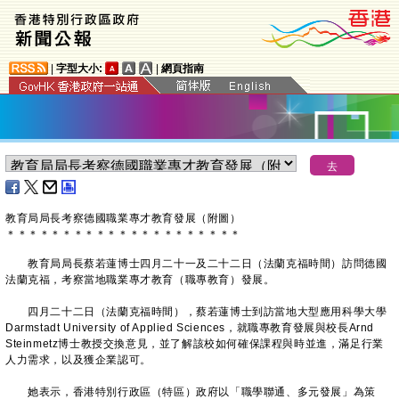
|
字型大小:
|
網頁指南
教育局局長考察德國職業專才教育發展（附圖）
＊
＊
＊
＊
＊
＊
＊
＊
＊
＊
＊
＊
＊
＊
＊
＊
＊
＊
＊
＊
＊
教育局局長蔡若蓮博士四月二十一及二十二日（法蘭克福時間）訪問德國
法蘭克福，考察當地職業專才教育（職專教育）發展。
四月二十二日（法蘭克福時間），蔡若蓮博士到訪當地大型應用科學大學
Darmstadt University of Applied Sciences，就職專教育發展與校長Arnd
Steinmetz博士教授交換意見，並了解該校如何確保課程與時並進，滿足行業
人力需求，以及獲企業認可。
她表示，香港特別行政區（特區）政府以「職學聯通、多元發展」為策