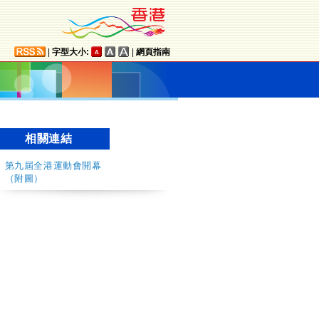
|
字型大小:
|
網頁指南
相關連結
第九屆全港運動會開幕
（附圖）