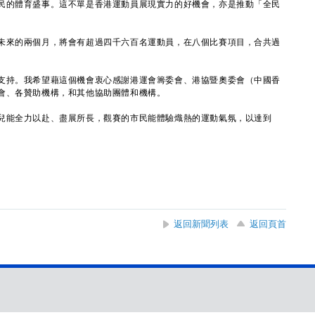
的體育盛事。這不單是香港運動員展現實力的好機會，亦是推動「全民
來的兩個月，將會有超過四千六百名運動員，在八個比賽項目，合共過
持。我希望藉這個機會衷心感謝港運會籌委會、港協暨奧委會（中國香
會、各贊助機構，和其他協助團體和機構。
能全力以赴、盡展所長，觀賽的市民能體驗熾熱的運動氣氛，以達到
。
返回新聞列表
返回頁首