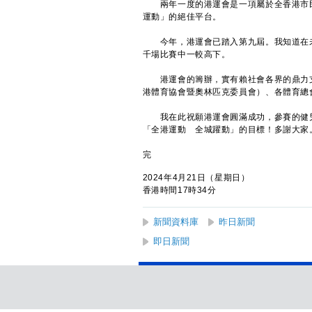
兩年一度的港運會是一項屬於全香港市民
運動」的絕佳平台。
今年，港運會已踏入第九屆。我知道在未
千場比賽中一較高下。
港運會的籌辦，實有賴社會各界的鼎力支
港體育協會暨奧林匹克委員會）、各體育總
我在此祝願港運會圓滿成功，參賽的健兒
「全港運動 全城躍動」的目標！多謝大家
完
2024年4月21日（星期日）
香港時間17時34分
新聞資料庫
昨日新聞
即日新聞