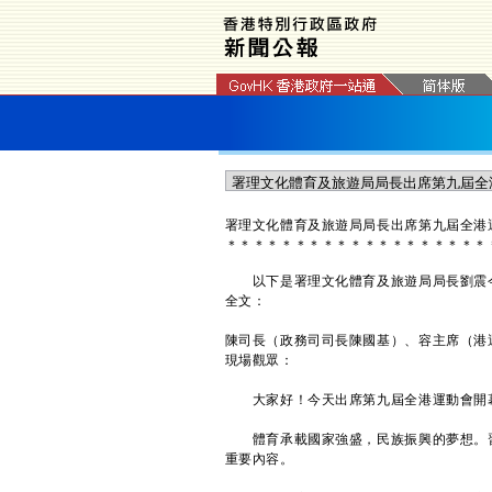
署理文化體育及旅遊局局長出席第九屆全港
＊
＊
＊
＊
＊
＊
＊
＊
＊
＊
＊
＊
＊
＊
＊
＊
＊
＊
＊
以下是署理文化體育及旅遊局局長劉震今
全文：
陳司長（政務司司長陳國基）、容主席（港
現場觀眾：
大家好！今天出席第九屆全港運動會開幕
體育承載國家強盛，民族振興的夢想。習
重要內容。