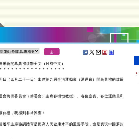
運動會開幕典禮致辭全文（只有中文）
＊
＊
＊
＊
＊
＊
＊
＊
＊
＊
＊
＊
＊
＊
＊
＊
＊
日（四月二十一日）出席第九屆全港運動會（港運會）開幕典禮的致辭
運會籌備委員會（籌委會）主席容樹恒教授）、各位嘉賓、各位運動員和
典禮，我感到非常興奮！
近平主席強調體育是提高人民健康水平的重要手段，也是實現中國夢的